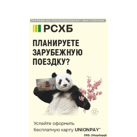
РЕКЛАМА АО "РОССЕЛЬХОЗБАНК". ИНН 772511448.