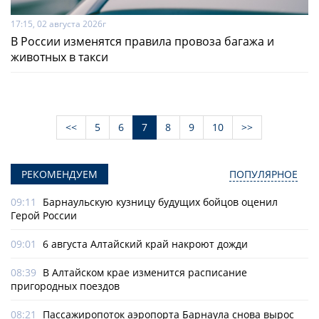
17:15, 02 августа 2026г
В России изменятся правила провоза багажа и
животных в такси
<<
5
6
7
8
9
10
>>
РЕКОМЕНДУЕМ
ПОПУЛЯРНОЕ
09:11
Барнаульскую кузницу будущих бойцов оценил
Герой России
09:01
6 августа Алтайский край накроют дожди
08:39
В Алтайском крае изменится расписание
пригородных поездов
08:21
Пассажиропоток аэропорта Барнаула снова вырос