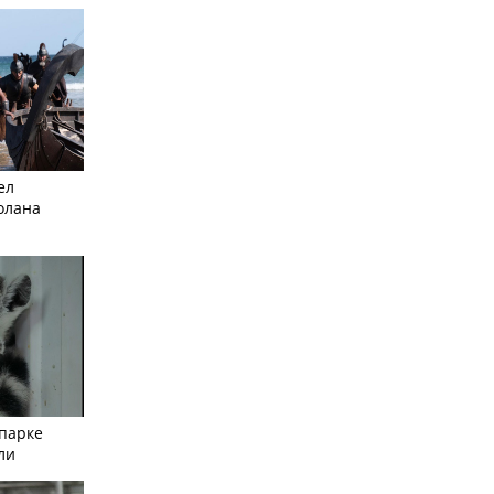
ел
олана
опарке
ли