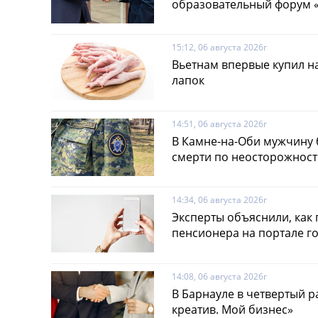
образовательный форум «
15:12, 06 августа 2026г
Вьетнам впервые купил н
лапок
14:51, 06 августа 2026г
В Камне-на-Оби мужчину 
смерти по неосторожнос
14:34, 06 августа 2026г
Эксперты объяснили, как 
пенсионера на портале г
14:08, 06 августа 2026г
В Барнауле в четвертый 
креатив. Мой бизнес»