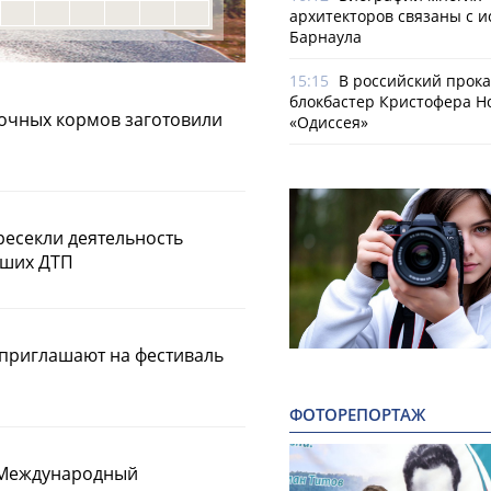
архитекторов связаны с 
Барнаула
15:15
В российский прок
блокбастер Кристофера Н
сочных кормов заготовили
«Одиссея»
ресекли деятельность
вших ДТП
 приглашают на фестиваль
ФОТОРЕПОРТАЖ
I Международный