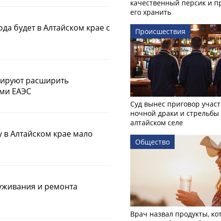
качественный персик и п
его хранить
ода будет в Алтайском крае с
Происшествия
нируют расширить
ами ЕАЭС
Суд вынес приговор учас
ночной драки и стрельбы
алтайском селе
 в Алтайском крае мало
Общество
уживания и ремонта
Врач назвал продукты, ко