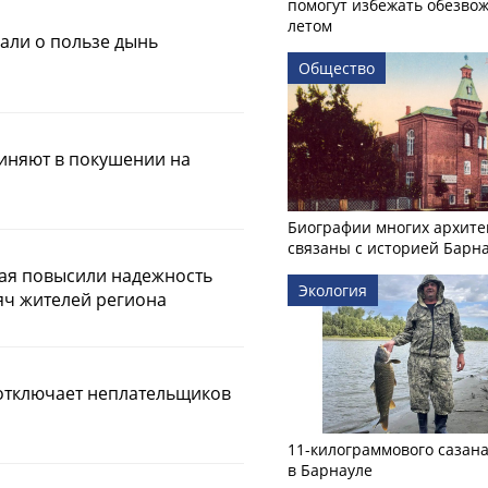
помогут избежать обезво
летом
али о пользе дынь
Общество
иняют в покушении на
Биографии многих архите
связаны с историей Барн
рая повысили надежность
Экология
яч жителей региона
отключает неплательщиков
11-килограммового сазан
в Барнауле