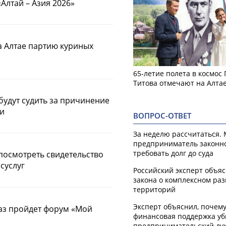
Алтай – Азия 2026»
а Алтае партию куриных
65-летие полета в космос
Титова отмечают на Алта
будут судить за причинение
ти
ВОПРОС-ОТВЕТ
За неделю рассчитаться.
предприниматель законн
требовать долг до суда
посмотреть свидетельство
осуслуг
Российский эксперт объя
закона о комплексном ра
территорий
Эксперт объяснил, почем
раз пройдет форум «Мой
финансовая поддержка уб
предпринимательский ду