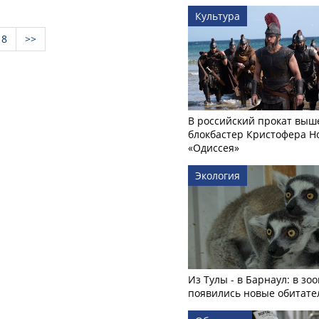
Культура
8
>>
В российский прокат выш
блокбастер Кристофера Н
«Одиссея»
Экология
Из Тулы - в Барнаул: в зо
появились новые обитате