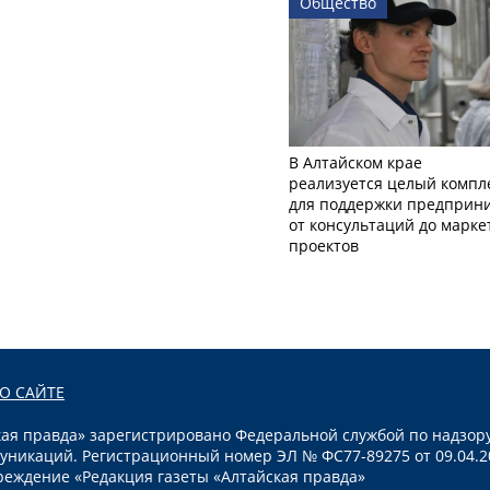
Общество
В Алтайском крае
реализуется целый компл
для поддержки предприни
от консультаций до марк
проектов
О САЙТЕ
я правда» зарегистрировано Федеральной службой по надзору
уникаций. Регистрационный номер ЭЛ № ФС77-89275 от 09.04.2
реждение «Редакция газеты «Алтайская правда»