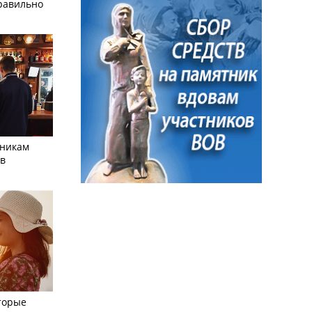
равильно
тникам
 в
торые