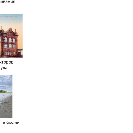
живания
кторов
аула
а поймали