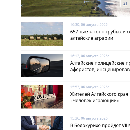
31
16:30, 06 августа 2026г
657 тысяч тонн грубых и 
алтайские аграрии
16:12, 06 августа 2026г
Алтайские полицейские п
аферистов, инсценирова
15:53, 06 августа 2026г
Жителей Алтайского края
«Человек играющий»
15:36, 06 августа 2026г
В Белокурихе пройдет VI