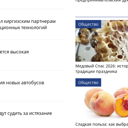
ил киргизским партнерам
Общество
ационных технологий
ется высокая
Медовый Спас 2026: исто
традиции праздника
ия новых автобусов
Общество
ут судить за истязание
Сладкая польза: как выбр