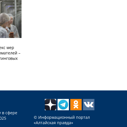
екс мер
мателей –
етинговых
 в сфере
© Информационный портал
025
«Алтайская правда»