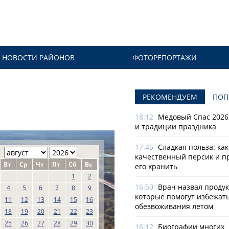
НОВОСТИ РАЙОНОВ
ФОТОРЕПОРТАЖИ
РЕКОМЕНДУЕМ
ПОП
18:12
Медовый Спас 2026
и традиции праздника
17:45
Сладкая польза: ка
качественный персик и п
Вт
Ср
Чт
Пт
Сб
Вс
его хранить
1
2
16:50
Врач назвал продук
4
5
6
7
8
9
которые помогут избежат
11
12
13
14
15
16
обезвоживания летом
18
19
20
21
22
23
25
26
27
28
29
30
16:12
Биографии многих