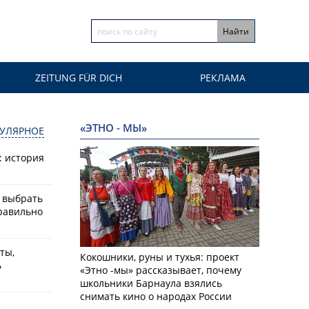
ZEITUNG FÜR DICH
РЕКЛАМА
«ЭТНО - МЫ»
УЛЯРНОЕ
: история
к выбрать
равильно
ты,
Кокошники, руны и тухья: проект
ь
«Этно -мы» рассказывает, почему
школьники Барнаула взялись
снимать кино о народах России