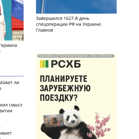
Завершился 1627-й день
спецоперации РФ на Украине.
Главное
 Германа
е
РЕКЛАМА АО "РОССЕЛЬХОЗБАНК". ИНН 772511448.
 Может ли
о
снил смысл
звитии
у
ивает
х