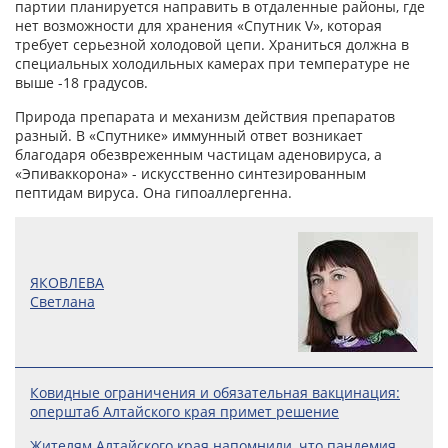
партии планируется направить в отдаленные районы, где
нет возможности для хранения «Спутник V», которая
требует серьезной холодовой цепи. Храниться должна в
специальных холодильных камерах при температуре не
выше -18 градусов.
Природа препарата и механизм действия препаратов
разный. В «Спутнике» иммунный ответ возникает
благодаря обезвреженным частицам аденовируса, а
«Эпиваккорона» - искусственно синтезированным
пептидам вируса. Она гипоаллергенна.
ЯКОВЛЕВА
Светлана
Ковидные ограничения и обязательная вакцинация:
оперштаб Алтайского края примет решение
Жителям Алтайского края напомнили, что пандемия