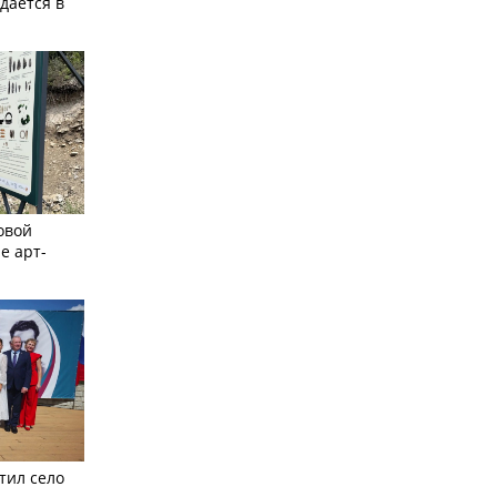
дается в
овой
е арт-
тил село