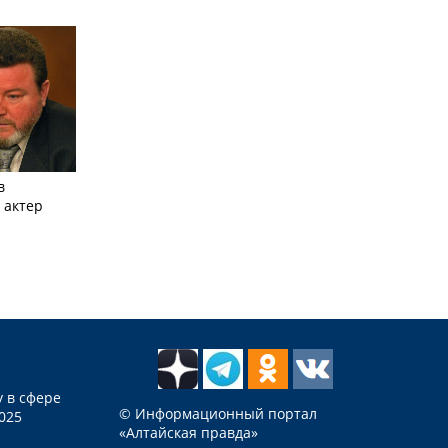
в
 актер
 в сфере
© Информационный портал
025
«Алтайская правда»