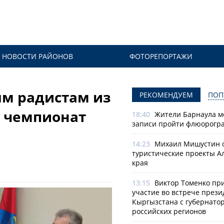
НОВОСТИ РАЙОНОВ
ФОТОРЕПОРТАЖИ
м радистам из
РЕКОМЕНДУЕМ
ПОП
а чемпионат
18:40
Жители Барнаула мо
записи пройти флюорогр
14:23
Михаил Мишустин 
туристические проекты А
края
13:15
Виктор Томенко пр
участие во встрече прези
Кыргызстана с губернато
российских регионов