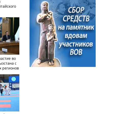
л
лтайского
частие во
ызстана с
х регионов