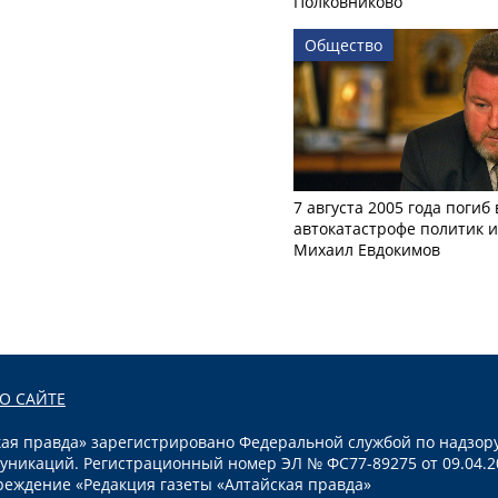
Полковниково
Общество
7 августа 2005 года погиб 
автокатастрофе политик и
Михаил Евдокимов
О САЙТЕ
я правда» зарегистрировано Федеральной службой по надзору
уникаций. Регистрационный номер ЭЛ № ФС77-89275 от 09.04.2
реждение «Редакция газеты «Алтайская правда»