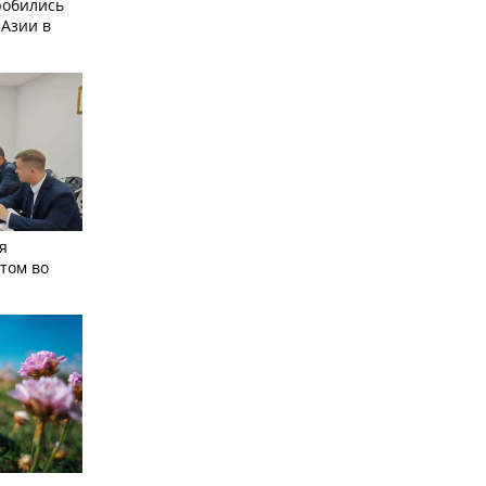
робились
 Азии в
я
том во