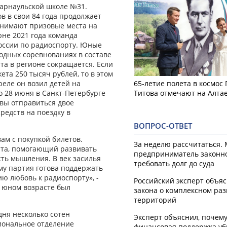
барнаульской школе №31.
в в свои 84 года продолжает
занимают призовые места на
не 2021 года команда
России по радиоспорту. Юные
одных соревнованиях в составе
та в регионе сокращается. Если
та 250 тысяч рублей, то в этом
реле он возил детей на
65-летие полета в космос
о 28 июня в Санкт-Петербурге
Титова отмечают на Алта
овы отправиться двое
редств на поездку в
ВОПРОС-ОТВЕТ
ам с покупкой билетов.
За неделю рассчитаться.
рта, помогающий развивать
предприниматель законн
ть мышления. В век засилья
требовать долг до суда
му партия готова поддержать
 любовь к радиоспорту», -
Российский эксперт объя
в юном возрасте был
закона о комплексном ра
территорий
дня несколько сотен
Эксперт объяснил, почем
иональное отделение
финансовая поддержка уб