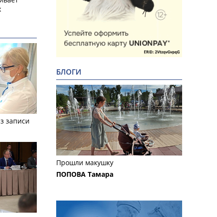
х
БЛОГИ
з записи
Прошли макушку
ПОПОВА Тамара