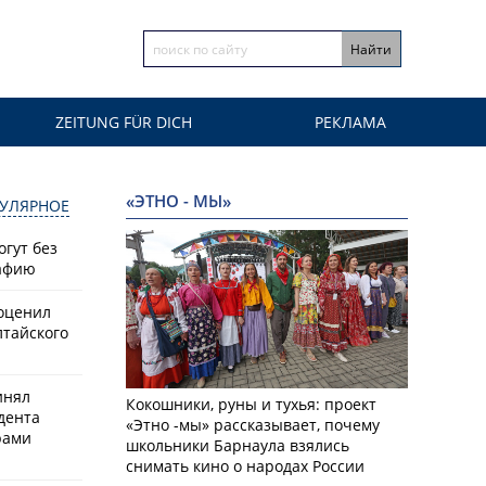
ZEITUNG FÜR DICH
РЕКЛАМА
«ЭТНО - МЫ»
УЛЯРНОЕ
гут без
афию
оценил
лтайского
инял
Кокошники, руны и тухья: проект
дента
«Этно -мы» рассказывает, почему
рами
школьники Барнаула взялись
снимать кино о народах России