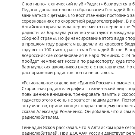
Спортивно-технический клуб «Радист» базируется в 
Педагог дополнительного образования Геннадий Яско
заниматься с детьми. Его воспитанники постоянно 
соревнованиях по скоростной радиотелеграфии. В ию
Алтайского края заняла первое место в первенстве 
радисты из Барнаула успешно участвуют в междунар
сборной страны. Но финансирование этого вида спор
в прошлом году радистам выделяли из краевого бюдже
году всего 100 тысяч, рассказал Геннадий Ясков. В ап
всероссийские соревнования в Наро-Фоминск. С 24 п
пройдет чемпионат России по радиоспорту, куда гот
барнаульских школьников вместе с наставником. Но с
распоряжении радистов почти не осталось.
«Региональное отделение «Единой России» поможет в
Скоростная радиотелеграфия – технический вид спо
повышенное внимание, тренировать память и скорос
гаджетов этого очень не хватает нашим детям. Поэто
энтузиастов, прививающих подрастающему поколению
сказал Александр Романенко. Он добавил, что и сам 
радиолюбителем.
Геннадий Ясков рассказал, что в Алтайском крае сего
радиолюбителей. При ДОСААФ России действует рег