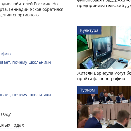
адиолюбителей России». Но
предпринимательский ду
рта. Геннадий Ясков обратился
ждении спортивного
Культура
рафию
зывает, почему школьники
Жители Барнаула могут бе
пройти флюорографию
Туризм
зывает, почему школьники
 году
шлых годах