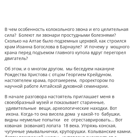
В чем особенность колокольного звона и его целительная
сила? Болеют ли звонари простудными болезнями?
Cколько на Алтае было подземных церквей, как строился
храм Иоанна Богослова в Барнауле? И почему у мощного
крана перед подъемом главного купола вдруг перегорел
двигатель?
Об этом, и о многом другом, мы беседуем накануне
Рождества Христова с отцом Георгием Крейдуном,
настоятелем храма, протоиереем, проректором по
научной работе Алтайской духовной семинарии.
В начале разговора настоятель приглашает меня в
своеобразный музей и показывает старинные,
удивительные вещи, археологические находки. Вот
икона. Когда-то она висела дома у какой-то бабушки,
видны неумелые попытки ее отреставрировать... Вот
кованая (кованая!) лопата 18 века. Упряжь конская,
чугунные умывальнички, крупорушки. Колыванские камни.