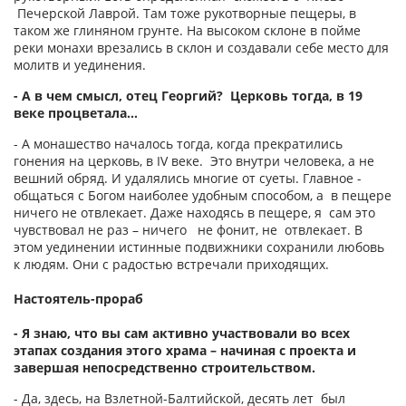
Печерской Лаврой. Там тоже рукотворные пещеры, в
таком же глиняном грунте. На высоком склоне в пойме
реки монахи врезались в склон и создавали себе место для
молитв и уединения.
- А в чем смысл, отец Георгий? Церковь тогда, в 19
веке процветала…
- А монашество началось тогда, когда прекратились
гонения на церковь, в IV веке. Это внутри человека, а не
вешний обряд. И удалялись многие от суеты. Главное -
общаться с Богом наиболее удобным способом, а в пещере
ничего не отвлекает. Даже находясь в пещере, я сам это
чувствовал не раз – ничего не фонит, не отвлекает. В
этом уединении истинные подвижники сохранили любовь
к людям. Они с радостью встречали приходящих.
Настоятель-прораб
- Я знаю, что вы сам активно участвовали во всех
этапах создания этого храма – начиная с проекта и
завершая непосредственно строительством.
- Да, здесь, на Взлетной-Балтийской, десять лет был