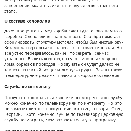
завершению молитвы, или к началу ее ответственного
этапа.
О составе колоколов
До 85 процентов - медь, добавляют туда олово, немного
серебра. Олово влияет на прочность. Серебро помогает
сформировать структуру металла, чтобы был чистый звук.
Веками мастера искали сплавы, экспериментировали. Но
все устно передавалось, какие - то секреты сейчас
утрачены. Вылить колокол, по сути, можно из медного
лома, обрезков проводов. Но звучать он будет далеко не
так, как вылитый из цельного куска руды… Важны также
температурные режимы плавки и скорость остывания.
Служба по интернету
Послушать колокольный звон или посмотреть всю службу
можно, конечно, по телевизору или по интернету. Но это
не заменит личное присутствие в храме, - говорит Отец
Георгий. – Хотя, конечно, лучше по телевизору церковную
службу посмотреть, чем развлекательную программу…
Из поколения в поколение