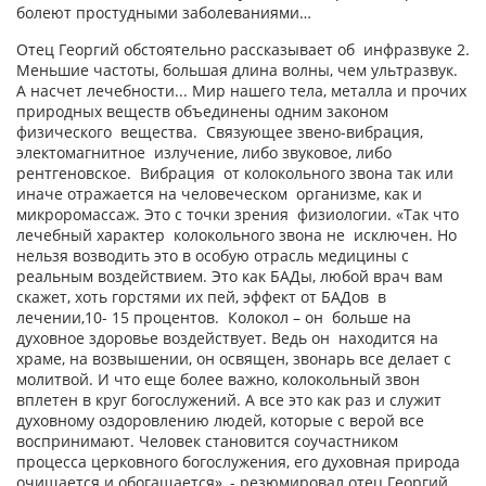
болеют простудными заболеваниями…
Отец Георгий обстоятельно рассказывает об инфразвуке 2.
Меньшие частоты, большая длина волны, чем ультразвук.
А насчет лечебности... Мир нашего тела, металла и прочих
природных веществ объединены одним законом
физического вещества. Связующее звено-вибрация,
электомагнитное излучение, либо звуковое, либо
рентгеновское. Вибрация от колокольного звона так или
иначе отражается на человеческом организме, как и
микроромассаж. Это с точки зрения физиологии. «Так что
лечебный характер колокольного звона не исключен. Но
нельзя возводить это в особую отрасль медицины с
реальным воздействием. Это как БАДы, любой врач вам
скажет, хоть горстями их пей, эффект от БАДов в
лечении,10- 15 процентов. Колокол – он больше на
духовное здоровье воздействует. Ведь он находится на
храме, на возвышении, он освящен, звонарь все делает с
молитвой. И что еще более важно, колокольный звон
вплетен в круг богослужений. А все это как раз и служит
духовному оздоровлению людей, которые с верой все
воспринимают. Человек становится соучастником
процесса церковного богослужения, его духовная природа
очищается и обогащается», - резюмировал отец Георгий.