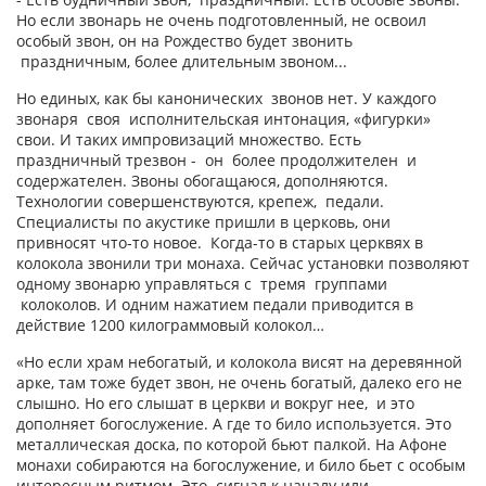
Но если звонарь не очень подготовленный, не освоил
особый звон, он на Рождество будет звонить
праздничным, более длительным звоном...
Но единых, как бы канонических звонов нет. У каждого
звонаря своя исполнительская интонация, «фигурки»
свои. И таких импровизаций множество. Есть
праздничный трезвон - он более продолжителен и
содержателен. Звоны обогащаюся, дополняются.
Технологии совершенствуются, крепеж, педали.
Специалисты по акустике пришли в церковь, они
привносят что-то новое. Когда-то в старых церквях в
колокола звонили три монаха. Сейчас установки позволяют
одному звонарю управляться с тремя группами
колоколов. И одним нажатием педали приводится в
действие 1200 килограммовый колокол…
«Но если храм небогатый, и колокола висят на деревянной
арке, там тоже будет звон, не очень богатый, далеко его не
слышно. Но его слышат в церкви и вокруг нее, и это
дополняет богослужение. А где то било используется. Это
металлическая доска, по которой бьют палкой. На Афоне
монахи собираются на богослужение, и било бьет с особым
интересным ритмом. Это сигнал к началу или