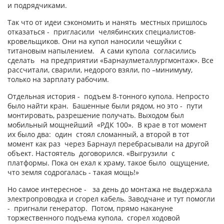
и подрядчиками.
Так что от идеи сэкономить и нанять местных пришлось
отказаться - пригласили челябинских специалистов-
кровельщиков. Они на купол наносили чешуйки с
титановым напылением. А сами купола согласились
сделать на предприятии «Барнаулметаллургмонтаж». Все
рассчитали, сварили, недорого взяли, по –минимуму,
только на зарплату рабочим.
Отдельная история - подъем 8-тонного купола. Непросто
было найти кран. Башенные были рядом, но это - пути
монтировать, разрешение получать. Выходом был
мобильный мощнейший «РДК 100». В крае в тот момент
их было два: один стоял сломанный, а второй в тот
момент как раз через Барнаул перебрасывали на другой
объект. Настоятель договорился. «Выгрузили с
платформы. Пока он ехал к храму, такое было ощущение,
что земля содрогалась - такая мощь!»
Но самое интересное - за день до монтажа не выдержала
электропроводка и сгорел кабель. Заводчане и тут помогли
- пригнали генератор. Потом, прямо накануне
торжественного подъема купола, сгорел ходовой