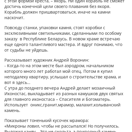
с этой формой креста, – якорь. Ни один корабль не сможет
достичь конечной цели своего плавания без якоря.
Корабль должен пришвартоваться, иначе на камни
наскочит.
Повсюду станки, упаковки камня, стоят коробки с
эксклюзивными светильниками, сделанными по особому
заказу в Республике Беларусь. В новом храме встречаю
еще одного талантливого мастера. И вдруг понимаю, что
от судьбы не уйдешь.
Рассказывает художник Андрей Воронин:
- Когда-то на этом месте был аэродром, начальником
которого много лет работал мой отец. Потом я купил
неподалеку квартиру, услышал о строительстве храма, и
вот я здесь…
С утра до позднего вечера Андрей делает мозаичный
Иконостас, выкладывает из разных камушков двух святых
для главного иконостаса – Спасителя и Богоматерь.
Использует оникс,гранит,мрамор, малахит,колыванский
камень.
Показывает тоненький кусочек мрамора:
«Микроны ловил, чтобы не рассыпался! Но получилось.
Выложил канву… Это не смальта, а природный камень.