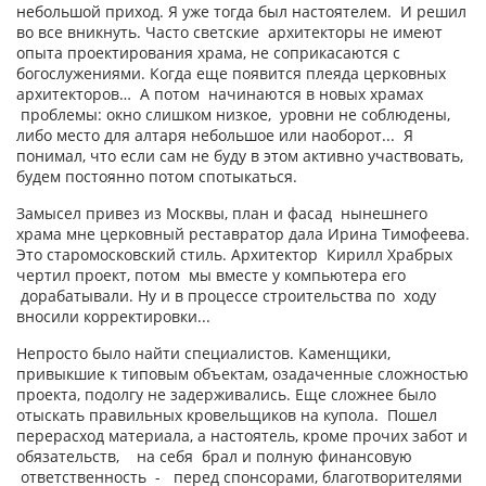
небольшой приход. Я уже тогда был настоятелем. И решил
во все вникнуть. Часто светские архитекторы не имеют
опыта проектирования храма, не соприкасаются с
богослужениями. Когда еще появится плеяда церковных
архитекторов… А потом начинаются в новых храмах
проблемы: окно слишком низкое, уровни не соблюдены,
либо место для алтаря небольшое или наоборот... Я
понимал, что если сам не буду в этом активно участвовать,
будем постоянно потом спотыкаться.
Замысел привез из Москвы, план и фасад нынешнего
храма мне церковный реставратор дала Ирина Тимофеева.
Это старомосковский стиль. Архитектор Кирилл Храбрых
чертил проект, потом мы вместе у компьютера его
дорабатывали. Ну и в процессе строительства по ходу
вносили корректировки...
Непросто было найти специалистов. Каменщики,
привыкшие к типовым объектам, озадаченные сложностью
проекта, подолгу не задерживались. Еще сложнее было
отыскать правильных кровельщиков на купола. Пошел
перерасход материала, а настоятель, кроме прочих забот и
обязательств, на себя брал и полную финансовую
ответственность - перед спонсорами, благотворителями