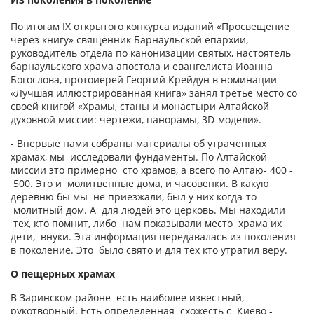
По итогам IX открытого конкурса изданий «Просвещение
через книгу» священник Барнаульской епархии,
руководитель отдела по канонизации святых, настоятель
барнаульского храма апостола и евангелиста Иоанна
Богослова, протоиерей Георгий Крейдун в номинации
«Лучшая иллюстрированная книга» занял третье место со
своей книгой «Храмы, станы и монастыри Алтайской
духовной миссии: чертежи, панорамы, 3D-модели».
- Впервые нами собраны материалы об утраченных
храмах, мы исследовали фундаменты. По Алтайской
миссии это примерно сто храмов, а всего по Алтаю- 400 -
500. Это и молитвенные дома, и часовенки. В какую
деревню бы мы не приезжали, был у них когда-то
молитный дом. А для людей это церковь. Мы находили
тех, кто помнит, либо нам показывали место храма их
дети, внуки. Эта информация передавалась из поколения
в поколение. Это было свято и для тех кто утратил веру.
О пещерных храмах
В Заринском районе есть наиболее известный,
рукотворный. Есть определенная схожесть с Киево -