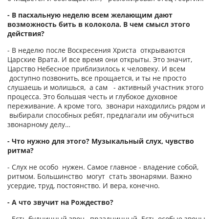
- В пасхальную неделю всем желающим дают
возможность бить в колокола. В чем смысл этого
действия?
- В неделю после Воскресения Христа открываются
Царские Врата. И все время они открыты. Это значит,
Царство Небесное приблизилось к человеку. И всем
доступно позвонить, все прощается, и ты не просто
слушаешь и молишься, а сам - активный участник этого
процесса. Это большая честь и глубокое духовное
переживание. А кроме того, звонари находились рядом и
выбирали способных ребят, предлагали им обучиться
звонарному делу…
- Что нужно для этого? Музыкальный слух, чувство
ритма?
- Слух не особо нужен. Самое главное - владение собой,
ритмом. Большинство могут стать звонарями. Важно
усердие, труд, постоянство. И вера, конечно.
- А что звучит на Рождество?
- Есть будничный звон, праздничный. Есть особые звоны.