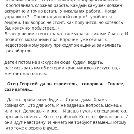
Кропотливая, сложная работа. Каждый камушек должен
аккуратно и точно встать. Уникальная работа… Когда
управлюсь? – Провокационный вопрос! –улыбается
Андрей. Так вопрос не стоит. Как получится, но хотелось
бы, конечно, побыстрее…»
В завершении стены храма тоже украсят ликами Святых. И
появится мозаичный пол. Впрочем, уже сейчас к
недостроенному храму приходят женщины, замаливать
грех абортов…
Детей потом на экскурсии сюда будем водить,
рассказывать им об истории христианского искусства, -
мечтает настоятель.
- Отец Георгий, да вы строитель, - говорю я. – Точнее,
созидатель…
- Да, это правильнее будет… Строят дома. Храмы –
созидают. Это для Бога. И не задаешь вопроса, можешь
или нет. Делаешь - и все… Ищешь нужных специалистов,
просишь помочь. Кого-то работой. Кого-то – финансово. И
они идут навстречу. И ничего не требуют взамен…Потому
что тоже с верою в душе…