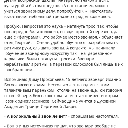
Детям воскресной школы интересно знакомиться с
культурой и бытом предков. «А вот станочек, можно
учиться звонарному делу, попробуйте!», - настоятель
выкатывает небольшой тренажер с рядом колоколов.
Пробую. Непростая это наука – натянуть трос так, чтобы
поочередно били колокола, выводя простой перезвон, да
еще с «фигурами». Это рабочее место звонаря, - объясняет
отец Георгий. - Очень удобно обучаться, разрабатывать
ритмику руки, слышать звоны. А когда-то мы начинали
обучение звонарному искусству так – на деревянном
каркасике были натянуты тросики. Звонари
нарабатывали ритмы, а перезвон колоколов был лишь в их
воображении…
Вспоминаю Диму Прокопьева, 15-летнего звонаря Иоанно-
Богословского храма. Несколько лет назад мы с этим
талантливым пареньком стояли на звоннице, он говорил
о своей вере, бил в колокола и мечтал привести в храм
своих одноклассников. Сейчас Дима учится в Духовной
Академии Троице-Сергиевой Лавры.
-
А колокольный звон лечит?
- cпрашиваю настоятеля.
- Вон в иных источниках пишут, что звонари вообще не