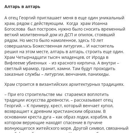
Алтарь в алтарь
А отец Георгий приглашает меня в еще один уникальный
храм, рядом с действующим. Когда храм Иоанна
Богослова был построен, нужно было сносить временный
ветхий молитвенный дом из ДСП и опилок, стоявший
рядом. Но место было намоленное, здесь 10 лет
совершалась Божественная литургия… И настоятель
решил на этом месте, алтарь в алтарь, строить еще один.
Храм Четырнадцати тысяч младенцев, от Ирода в
Вифлееме убиенных - из красного кирпича. А внутри –
светлый мрамор, гранит, камни. Там будут проходить
заказные службы – литургии, венчания, панихиды.
Храм строится в византийских архитектурных традициях.
– При его строительстве мы стараемся воплотить
традиции искусства древности, – рассказывает отец
Георгий. – К примеру, крест, который венчает купол,
возвращает к древним христианским образам. В
основании креста дуга – как образ лодки, корабля, в
котором верующие находят спасение в пучине
волнующегося житейского моря. Другой символ, связанный