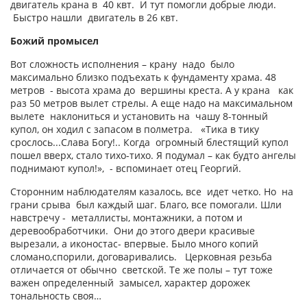
двигатель крана в 40 квт. И тут помогли добрые люди.
Быстро нашли двигатель в 26 квт.
Божий промысел
Вот сложность исполнения – крану надо было
максимально близко подъехать к фундаменту храма. 48
метров - высота храма до вершины креста. А у крана как
раз 50 метров вылет стрелы. А еще надо на максимальном
вылете наклониться и установить на чашу 8-тонный
купол, он ходил с запасом в полметра. «Тика в тику
срослось...Слава Богу!.. Когда огромный блестящий купол
пошел вверх, стало тихо-тихо. Я подумал – как будто ангелы
поднимают купол!», - вспоминает отец Георгий.
Сторонним наблюдателям казалось, все идет четко. Но на
грани срыва был каждый шаг. Благо, все помогали. Шли
навстречу - металлисты, монтажники, а потом и
деревообработчики. Они до этого двери красивые
вырезали, а иконостас- впервые. Было много копий
сломано,спорили, договаривались. Церковная резьба
отличается от обычно светской. Те же полы – тут тоже
важен определенный замысел, характер дорожек
тональность своя…