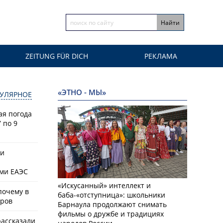
ZEITUNG FÜR DICH
РЕКЛАМА
«ЭТНО - МЫ»
УЛЯРНОЕ
ая погода
 по 9
ки
ами ЕАЭС
«Искусанный» интеллект и
почему в
баба-«отступница»: школьники
аров
Барнаула продолжают снимать
фильмы о дружбе и традициях
рассказали