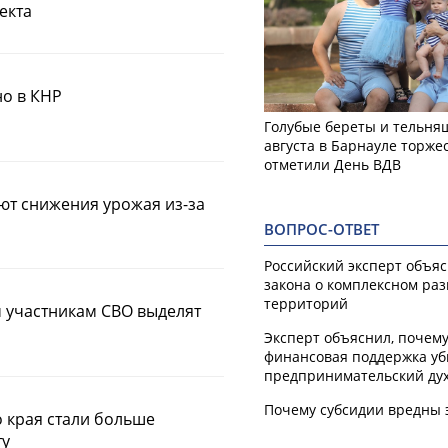
екта
но в КНР
Голубые береты и тельняш
августа в Барнауле торже
отметили День ВДВ
ют снижения урожая из-за
ВОПРОС-ОТВЕТ
Российский эксперт объя
закона о комплексном ра
территорий
 участникам СВО выделят
Эксперт объяснил, почем
финансовая поддержка уб
предпринимательский ду
Почему субсидии вредны 
о края стали больше
ту