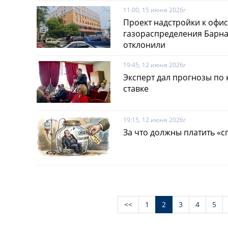
11:00, 15 июня 2026г
Проект надстройки к офи
газораспределения Барна
отклонили
19:45, 12 июня 2026г
Эксперт дал прогнозы по 
ставке
19:15, 12 июня 2026г
За что должны платить «
<<
1
2
3
4
5