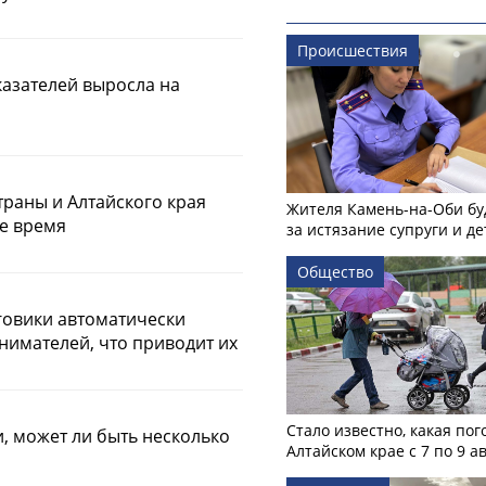
Происшествия
казателей выросла на
траны и Алтайского края
Жителя Камень-на-Оби бу
ое время
за истязание супруги и де
Общество
говики автоматически
нимателей, что приводит их
Стало известно, какая пог
, может ли быть несколько
Алтайском крае с 7 по 9 а