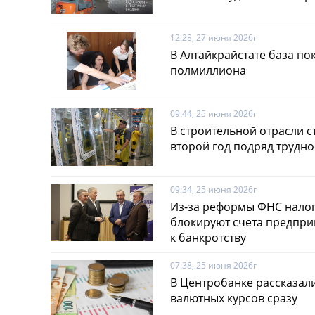
12:28, 27 июня 2026г
В Алтайкрайстате база по
полмиллиона
09:44, 25 июня 2026г
В строительной отрасли с
второй год подряд трудн
09:34, 25 июня 2026г
Из-за реформы ФНС нало
блокируют счета предпри
к банкротству
07:38, 25 июня 2026г
В Центробанке рассказали
валютных курсов сразу