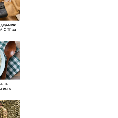
адержали
й ОПГ за
али,
о есть