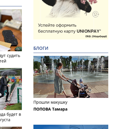
БЛОГИ
дут судить
тей
Прошли макушку
ПОПОВА Тамара
ода будет в
вгуста