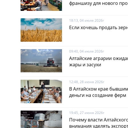
франшизу для нового про
18:13, 04 июля 2026г
Если хочешь продать зер
09:40, 04 июля 2026г
Алтайские аграрии ожида
жары и засухи
12:48, 28 июня 2026г
В Алтайском крае бывшим
деньги на создание ферм
19:45, 27 июня 2026г
Почему власти Алтайског
внимания уделять экспор