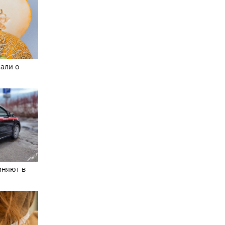
али о
иняют в