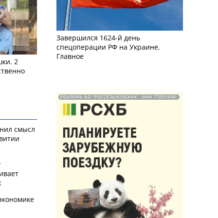
Завершился 1624-й день
спецоперации РФ на Украине.
Главное
ки. 2
ственно
РЕКЛАМА АО "РОССЕЛЬХОЗБАНК". ИНН 772511448.
снил смысл
звитии
у
ивает
х
экономике