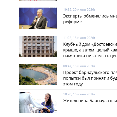
19:15, 20 июня 2026г
Эксперты обменялись мн
реформе
11:22, 18 июня 2026г
Клубный дом «Достоевски
крыше, а затем целый кв
памятника писателю в це
08:47, 18 июня 2026г
Проект барнаульского пл
попытки был принят и буд
этом году
18:20, 16 июня 2026г
Жительница Барнаула шье