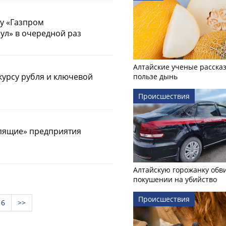
су «Газпром
ул» в очередной раз
Алтайские ученые рассказ
курсу рубля и ключевой
пользе дынь
Происшествия
спящие» предприятия
Алтайскую горожанку обв
покушении на убийство
Происшествия
6
>>