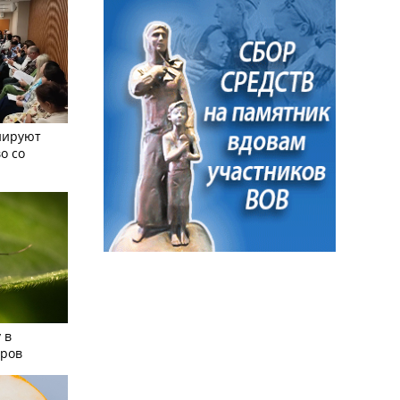
нируют
о со
 в
аров