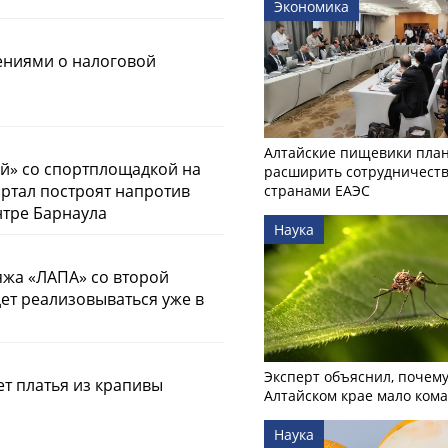
Экономика
ениями о налоговой
Алтайские пищевики пла
й» со спортплощадкой на
расширить сотрудничеств
артал построят напротив
странами ЕАЭС
нтре Барнаула
Наука
яжа «ЛАПА» со второй
ет реализовываться уже в
Эксперт объяснил, почему
т платья из крапивы
Алтайском крае мало ком
Наука