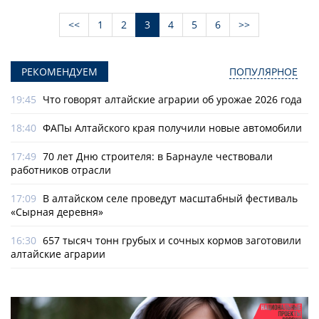
<<
1
2
3
4
5
6
>>
РЕКОМЕНДУЕМ
ПОПУЛЯРНОЕ
19:45
Что говорят алтайские аграрии об урожае 2026 года
18:40
ФАПы Алтайского края получили новые автомобили
17:49
70 лет Дню строителя: в Барнауле чествовали
работников отрасли
17:09
В алтайском селе проведут масштабный фестиваль
«Сырная деревня»
16:30
657 тысяч тонн грубых и сочных кормов заготовили
алтайские аграрии