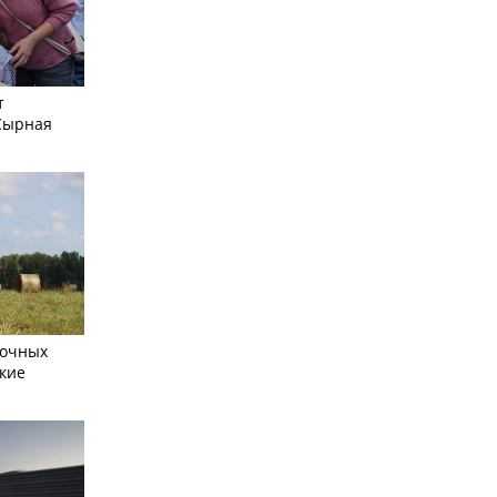
т
Сырная
сочных
кие