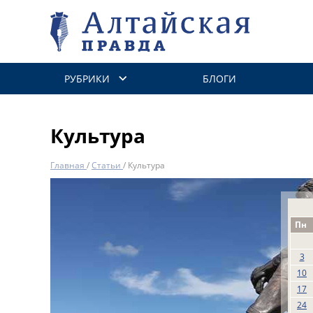
РУБРИКИ
БЛОГИ
Культура
Главная
/
Статьи
/
Культура
Пн
3
10
17
24