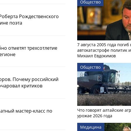
Общество
Роберта Рождественского
ине поэта
7 августа 2005 года погиб 
но отметят трехсотлетие
автокатастрофе политик и
регионе
Михаил Евдокимов
Общество
оров. Почему российский
очаровал критиков
Что говорят алтайские аг
атный мастер-класс по
урожае 2026 года
Медицина