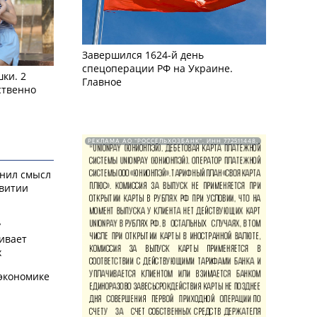
Завершился 1624-й день
спецоперации РФ на Украине.
ки. 2
Главное
ственно
РЕКЛАМА АО "РОССЕЛЬХОЗБАНК". ИНН 772511448.
снил смысл
звитии
у
ивает
х
экономике