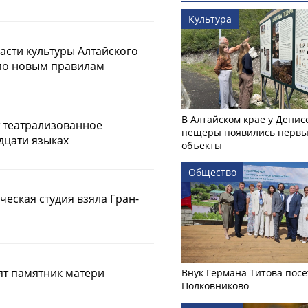
Культура
ласти культуры Алтайского
 по новым правилам
В Алтайском крае у Денис
т театрализованное
пещеры появились первы
дцати языках
объекты
Общество
еская студия взяла Гран-
ят памятник матери
Внук Германа Титова посе
Полковниково