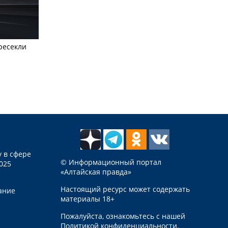
ресекли
 в сфере
© Информационный портал
025
«Алтайская правда»
Настоящий ресурс может содержать
ание
материалы 18+
Пожалуйста, ознакомьтесь с нашей
Политикой конфиденциальности
.