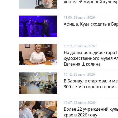
деятелей мировой культу
18:00, 25 июня 2026г
Афиша. Куда сходить в Ба
16:12, 25 июня 2026г
На должность директора 
художественного музея А
Евгения Школина
15:12, 25 июня 2026г
В Барнауле стартовали м
300-летию горного произв
12:07, 25 июня 2026г
Более 22 учреждений кул
крае в 2026 году