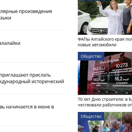
улярные произведения
узыки
ФАПы Алтайского края по
алалайки
новые автомобили
Общество
 приглашают прислать
еждународный исторический
70 лет Дню строителя: в 
чествовали работников о
ь начинается в июне в
Общество