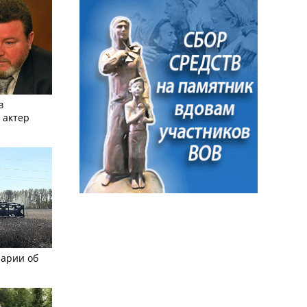
в
 актер
рарии об