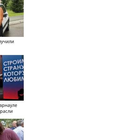
лучили
Барнауле
трасли