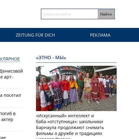
ZEITUNG FÜR DICH
РЕКЛАМА
«ЭТНО - МЫ»
УЛЯРНОЕ
 Денисовой
е арт-
а посетил
 погиб в
«Искусанный» интеллект и
 актер
баба-«отступница»: школьники
Барнаула продолжают снимать
фильмы о дружбе и традициях
кие