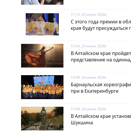
11:13, 25 июня 2026г
С этого года премии в об
края будут присуждаться
15:54, 24 июня 2026г
В Алтайском крае пройде
представление на одинна
14:58, 24 июня 2026г
Барнаульская хореографич
при в Екатеринбурге
11:04, 24 июня 2026г
В Алтайском крае установ
Шукшина