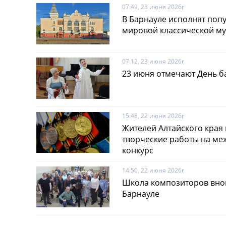
07:49, 23 июня 2026г
В Барнауле исполнят поп
мировой классической м
07:12, 23 июня 2026г
23 июня отмечают День б
15:48, 22 июня 2026г
Жителей Алтайского края
творческие работы на м
конкурс
14:50, 22 июня 2026г
Школа композиторов внов
Барнауле