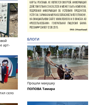
БЛОГИ
овой
е арт-
Прошли макушку
ПОПОВА Тамара
тил село