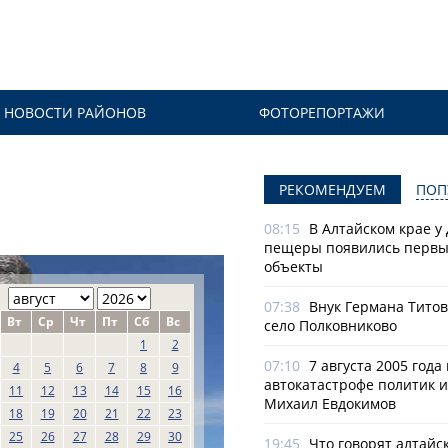
НОВОСТИ РАЙОНОВ
ФОТОРЕПОРТАЖИ
РЕКОМЕНДУЕМ
ПОП
08:15
В Алтайском крае у
пещеры появились первы
объекты
07:38
Внук Германа Титов
Вт
Ср
Чт
Пт
Сб
Вс
село Полковниково
1
2
07:10
7 августа 2005 года
4
5
6
7
8
9
автокатастрофе политик и
11
12
13
14
15
16
Михаил Евдокимов
18
19
20
21
22
23
25
26
27
28
29
30
19:45
Что говорят алтайс