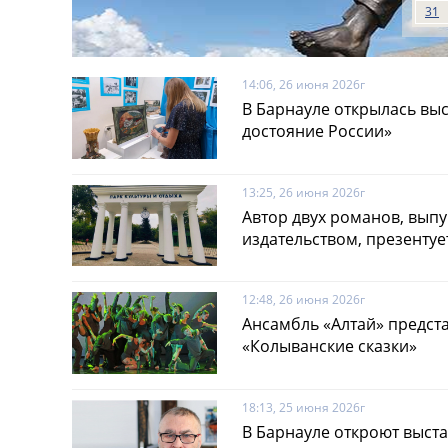
31
14:06, 26 июня 2026г
В Барнауле открылась выс
достояние России»
13:25, 26 июня 2026г
Автор двух романов, вы
издательством, презентуе
12:48, 26 июня 2026г
Ансамбль «Алтай» предст
«Колыванские сказки»
18:13, 25 июня 2026г
В Барнауле откроют выст