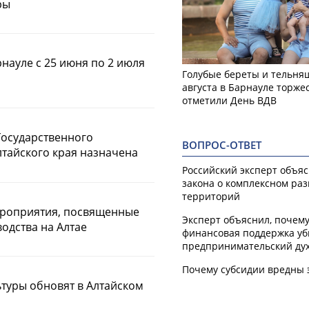
ры
рнауле с 25 июня по 2 июля
Голубые береты и тельняш
августа в Барнауле торже
отметили День ВДВ
Государственного
ВОПРОС-ОТВЕТ
лтайского края назначена
Российский эксперт объя
закона о комплексном ра
территорий
ероприятия, посвященные
Эксперт объяснил, почем
одства на Алтае
финансовая поддержка уб
предпринимательский ду
Почему субсидии вредны 
ьтуры обновят в Алтайском