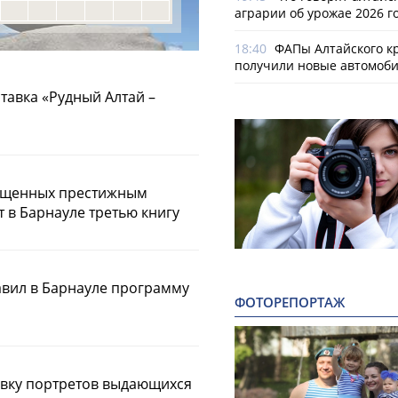
аграрии об урожае 2026 г
18:40
ФАПы Алтайского к
получили новые автомоб
тавка «Рудный Алтай –
пущенных престижным
т в Барнауле третью книгу
авил в Барнауле программу
ФОТОРЕПОРТАЖ
авку портретов выдающихся