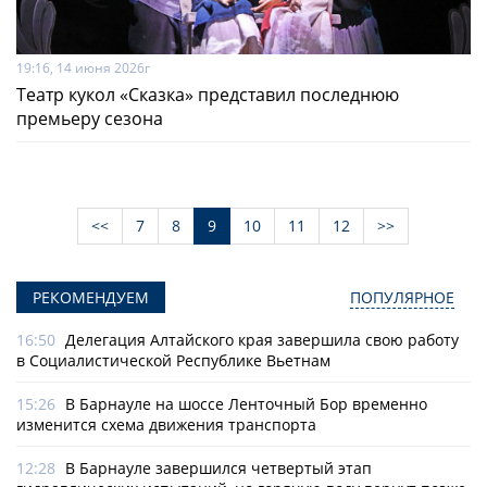
19:16, 14 июня 2026г
Театр кукол «Сказка» представил последнюю
премьеру сезона
<<
7
8
9
10
11
12
>>
РЕКОМЕНДУЕМ
ПОПУЛЯРНОЕ
16:50
Делегация Алтайского края завершила свою работу
в Социалистической Республике Вьетнам
15:26
В Барнауле на шоссе Ленточный Бор временно
изменится схема движения транспорта
12:28
В Барнауле завершился четвертый этап