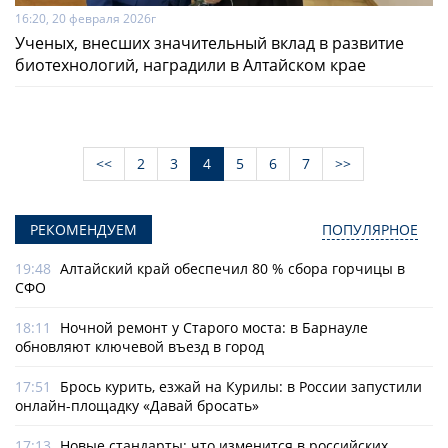
16:20, 20 февраля 2026г
Ученых, внесших значительный вклад в развитие
биотехнологий, наградили в Алтайском крае
<<
2
3
4
5
6
7
>>
РЕКОМЕНДУЕМ
ПОПУЛЯРНОЕ
19:48
Алтайский край обеспечил 80 % сбора горчицы в
СФО
18:11
Ночной ремонт у Старого моста: в Барнауле
обновляют ключевой въезд в город
17:51
Брось курить, езжай на Курилы: в России запустили
онлайн-­площадку «Давай бросать»
17:13
Новые стандарты: что изменится в российских