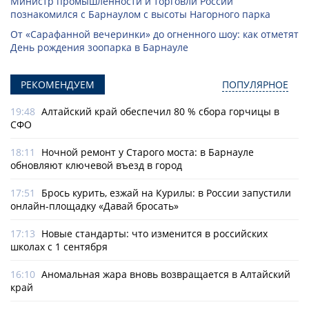
Министр промышленности и торговли России
познакомился с Барнаулом с высоты Нагорного парка
От «Сарафанной вечеринки» до огненного шоу: как отметят
День рождения зоопарка в Барнауле
РЕКОМЕНДУЕМ
ПОПУЛЯРНОЕ
19:48
Алтайский край обеспечил 80 % сбора горчицы в
СФО
18:11
Ночной ремонт у Старого моста: в Барнауле
обновляют ключевой въезд в город
17:51
Брось курить, езжай на Курилы: в России запустили
онлайн-­площадку «Давай бросать»
17:13
Новые стандарты: что изменится в российских
школах с 1 сентября
16:10
Аномальная жара вновь возвращается в Алтайский
край