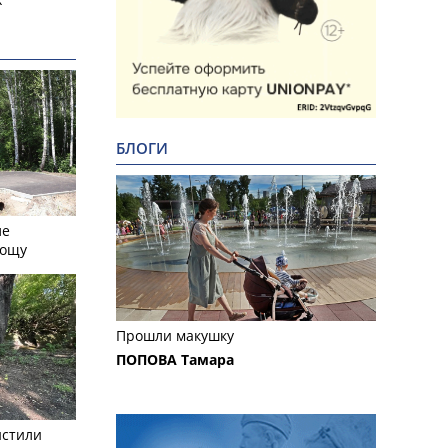
БЛОГИ
ле
рощу
Прошли макушку
ПОПОВА Тамара
истили