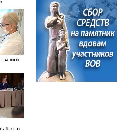
а
з записи
л
лтайского