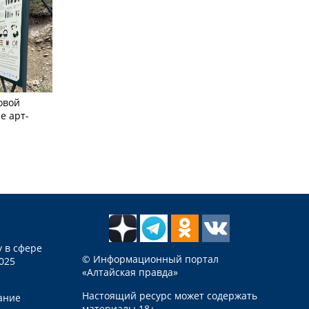
овой
е арт-
 в сфере
© Информационный портал
025
«Алтайская правда»
Настоящий ресурс может содержать
ание
материалы 18+