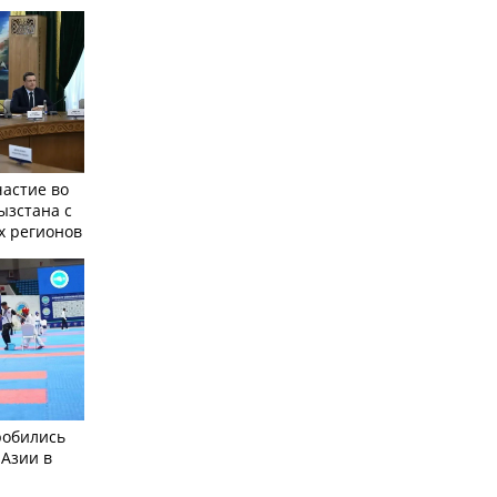
частие во
ызстана с
х регионов
робились
 Азии в