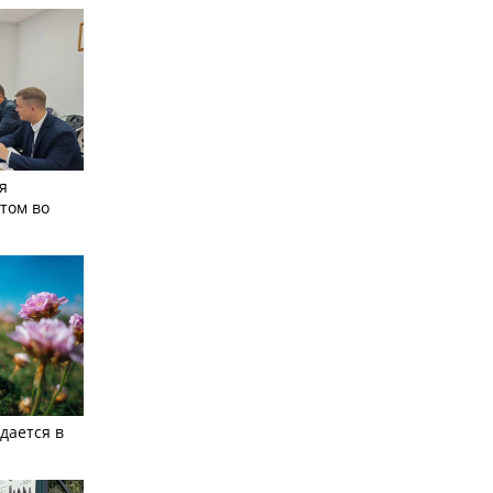
я
том во
дается в