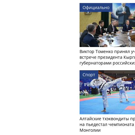
Официально
Виктор Томенко принял у
встрече президента Кырг
губернаторами российски
Спорт
Алтайские тхэквондиты п
на пьедестал чемпионата
Монголии