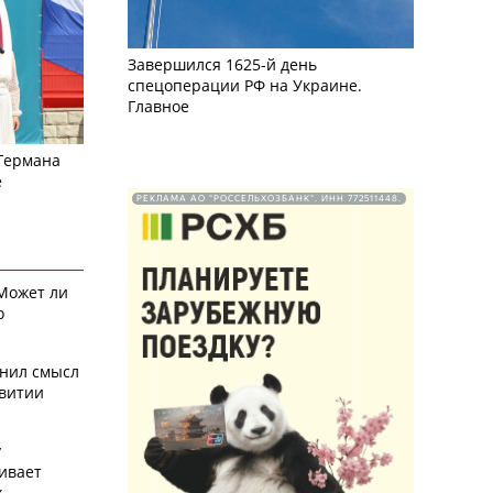
Завершился 1625-й день
спецоперации РФ на Украине.
Главное
 Германа
е
РЕКЛАМА АО "РОССЕЛЬХОЗБАНК". ИНН 772511448.
 Может ли
о
снил смысл
звитии
у
ивает
х