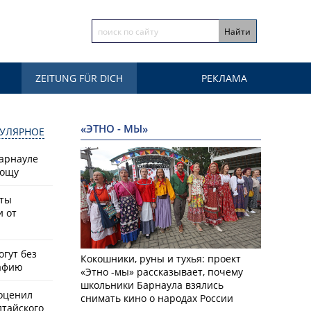
ZEITUNG FÜR DICH
РЕКЛАМА
«ЭТНО - МЫ»
УЛЯРНОЕ
Барнауле
рощу
сты
и от
гут без
Кокошники, руны и тухья: проект
афию
«Этно -мы» рассказывает, почему
школьники Барнаула взялись
оценил
снимать кино о народах России
лтайского