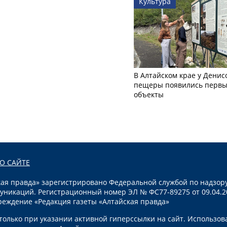
Культура
В Алтайском крае у Денис
пещеры появились первы
объекты
О САЙТЕ
я правда» зарегистрировано Федеральной службой по надзору
уникаций. Регистрационный номер ЭЛ № ФС77-89275 от 09.04.2
реждение «Редакция газеты «Алтайская правда»
олько при указании активной гиперссылки на сайт. Использов