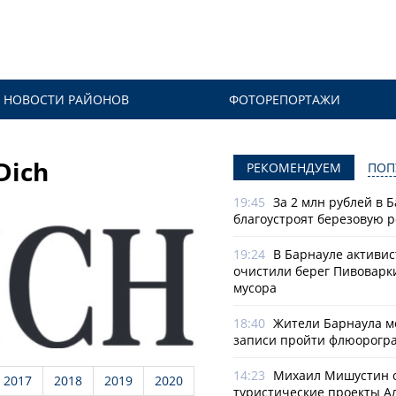
НОВОСТИ РАЙОНОВ
ФОТОРЕПОРТАЖИ
Dich
РЕКОМЕНДУЕМ
ПОП
19:45
За 2 млн рублей в 
благоустроят березовую 
19:24
В Барнауле активи
очистили берег Пивоварк
мусора
18:40
Жители Барнаула мо
записи пройти флюорогр
14:23
Михаил Мишустин 
2017
2018
2019
2020
туристические проекты А