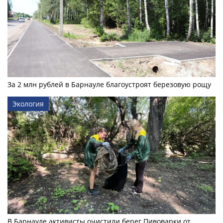
За 2 млн рублей в Барнауле благоустроят березовую рощу
Экология
В Барнауле активисты очистили берег Пивоварки от