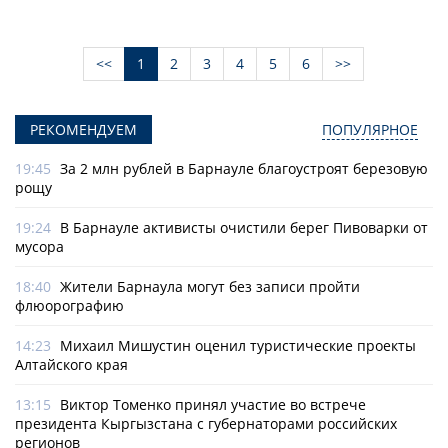
<<
1
2
3
4
5
6
>>
РЕКОМЕНДУЕМ
ПОПУЛЯРНОЕ
19:45
За 2 млн рублей в Барнауле благоустроят березовую
рощу
19:24
В Барнауле активисты очистили берег Пивоварки от
мусора
18:40
Жители Барнаула могут без записи пройти
флюорографию
14:23
Михаил Мишустин оценил туристические проекты
Алтайского края
13:15
Виктор Томенко принял участие во встрече
президента Кыргызстана с губернаторами российских
регионов