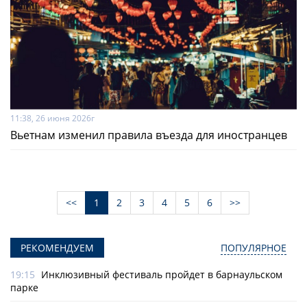
11:38, 26 июня 2026г
Вьетнам изменил правила въезда для иностранцев
<<
1
2
3
4
5
6
>>
РЕКОМЕНДУЕМ
ПОПУЛЯРНОЕ
19:15
Инклюзивный фестиваль пройдет в барнаульском
парке