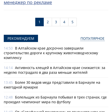
менеджер по рекламе
1
2
3
4
5
РЕКОМЕНДУЕМ
ПОПУЛЯРНОЕ
14:50
В Алтайском крае досрочно завершили
строительство дороги к крупному животноводческому
комплексу
14:14
Активность клещей в Алтайском крае снижается: за
неделю пострадало в два раза меньше жителей
13:45
Более 30 видов меда представили в Барнауле на
ежегодной ярмарке
12:48
Болельщик из Барнаула побывал в трех странах, где
проходил чемпионат мира по футболу
11:43
От «Сарафанной вечеринки» до огненного шоу: как