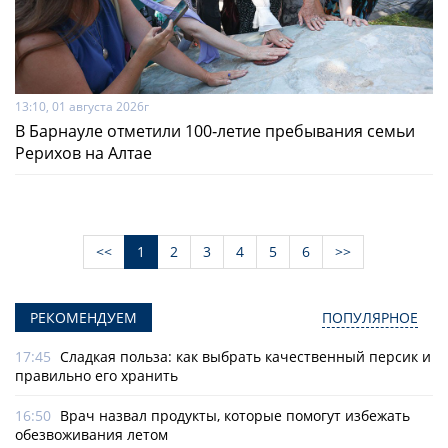
13:10, 01 августа 2026г
В Барнауле отметили 100‑летие пребывания семьи
Рерихов на Алтае
<<
1
2
3
4
5
6
>>
РЕКОМЕНДУЕМ
ПОПУЛЯРНОЕ
17:45
Сладкая польза: как выбрать качественный персик и
правильно его хранить
16:50
Врач назвал продукты, которые помогут избежать
обезвоживания летом