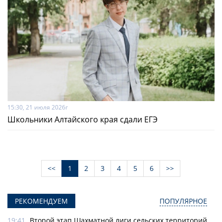
15:30, 21 июля 2026г
Школьники Алтайского края сдали ЕГЭ
<<
1
2
3
4
5
6
>>
РЕКОМЕНДУЕМ
ПОПУЛЯРНОЕ
19:41
Второй этап Шахматной лиги сельских территорий