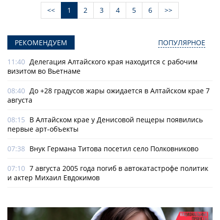
<<
1
2
3
4
5
6
>>
РЕКОМЕНДУЕМ
ПОПУЛЯРНОЕ
11:40
Делегация Алтайского края находится с рабочим
визитом во Вьетнаме
08:40
До +28 градусов жары ожидается в Алтайском крае 7
августа
08:15
В Алтайском крае у Денисовой пещеры появились
первые арт-объекты
07:38
Внук Германа Титова посетил село Полковниково
07:10
7 августа 2005 года погиб в автокатастрофе политик
и актер Михаил Евдокимов