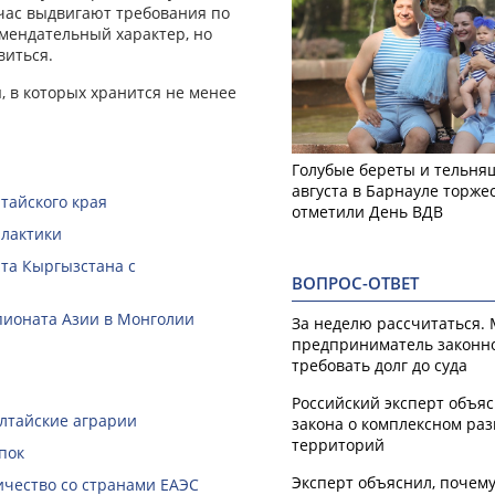
ейчас выдвигают требования по
омендательный характер, но
виться.
 в которых хранится не менее
Голубые береты и тельняш
августа в Барнауле торже
тайского края
отметили День ВДВ
илактики
нта Кыргызстана с
ВОПРОС-ОТВЕТ
пионата Азии в Монголии
За неделю рассчитаться.
предприниматель законн
требовать долг до суда
Российский эксперт объя
алтайские аграрии
закона о комплексном ра
территорий
пок
Эксперт объяснил, почем
чество со странами ЕАЭС