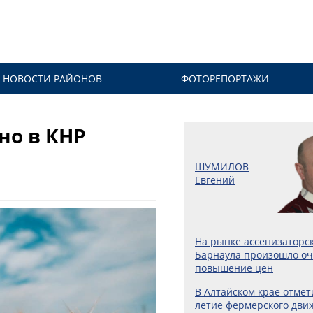
НОВОСТИ РАЙОНОВ
ФОТОРЕПОРТАЖИ
но в КНР
ШУМИЛОВ
Евгений
На рынке ассенизаторск
Барнаула произошло о
повышение цен
В Алтайском крае отмет
летие фермерского дви