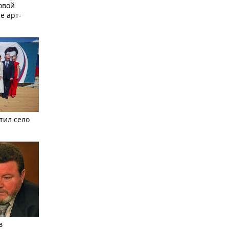
овой
е арт-
тил село
в