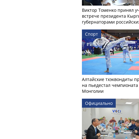
Виктор Томенко принял у
встрече президента Кырг
губернаторами российски
Спорт
Алтайские тхэквондиты п
на пьедестал чемпионата
Монголии
Официально