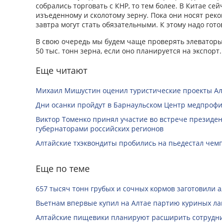
собрались торговать с КНР, то тем более. В Китае с
изъеденному и сколотому зерну. Пока они носят рек
завтра могут стать обязательными. К этому надо гото
В свою очередь мы будем чаще проверять элеваторы,
50 тыс. тонн зерна, если оно планируется на экспорт.
Еще читают
Михаил Мишустин оценил туристические проекты Ал
Дни осанки пройдут в Барнаульском Центр медпроф
Виктор Томенко принял участие во встрече президе
губернаторами российских регионов
Алтайские тхэквондиты пробились на пьедестал чем
Еще по теме
657 тысяч тонн грубых и сочных кормов заготовили 
Вьетнам впервые купил на Алтае партию куриных ла
Алтайские пищевики планируют расширить сотрудни