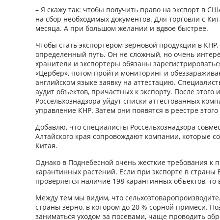
– Я скажу так: чтобы получить право на экспорт в СШ
на сбор необходимых документов. Для торговли с Кит
месяца. А при большом желании и вдвое быстрее.
Чтобы стать экспортером зерновой продукции в КНР,
определенный путь. Он не сложный, но очень интер
хранители и экспортеры обязаны зарегистрировать
«Цербер», потом пройти мониторинг и обеззараживан
английском языке заявку на аттестацию. Специалис
аудит объектов, причастных к экспорту. После этого
Россельхознадзора уйдут списки аттестованных ком
управление КНР. Затем они появятся в реестре этого
Добавлю, что специалисты Россельхознадзора совме
Алтайского края сопровождают компании, которые с
Китая.
Однако в Поднебесной очень жесткие требования к 
карантинных растений. Если при экспорте в страны 
проверяется наличие 198 карантинных объектов, то в
Между тем мы видим, что сельхозтоваропроизводите
страны зерно, в котором до 20 % сорной примеси. П
заниматься уходом за посевами, чаще проводить обра