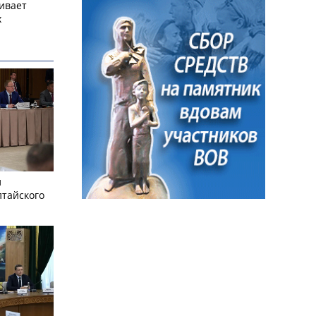
ивает
х
л
лтайского