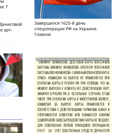
ры
ае 7
Завершился 1625-й день
 Денисовой
спецоперации РФ на Украине.
е арт-
Главное
РЕКЛАМА АО "РОССЕЛЬХОЗБАНК". ИНН 772511448.