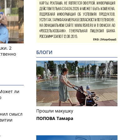
ки. 2
БЛОГИ
ственно
 Может ли
о
Прошли макушку
снил смысл
ПОПОВА Тамара
звитии
у