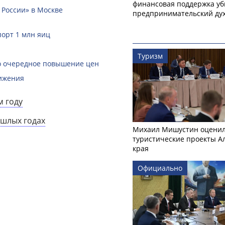
финансовая поддержка уб
 России» в Москве
предпринимательский ду
порт 1 млн яиц
Туризм
ло очередное повышение цен
вижения
м году
ошлых годах
Михаил Мишустин оцени
туристические проекты А
края
Официально