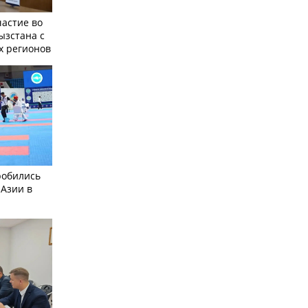
частие во
ызстана с
х регионов
робились
 Азии в