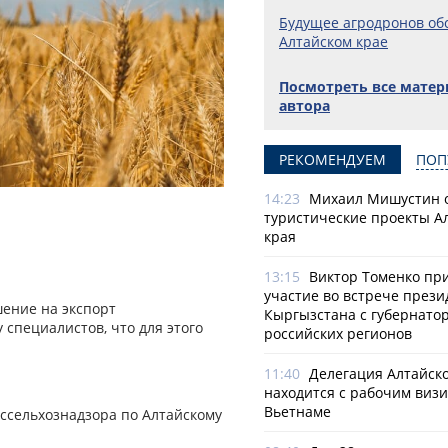
Будущее агродронов об
Алтайском крае
Посмотреть все мате
автора
РЕКОМЕНДУЕМ
ПОП
14:23
Михаил Мишустин 
туристические проекты А
края
13:15
Виктор Томенко пр
участие во встрече прези
шение на экспорт
Кыргызстана с губернато
 специалистов, что для этого
российских регионов
11:40
Делегация Алтайско
находится с рабочим визи
Вьетнаме
ссельхознадзора по Алтайскому