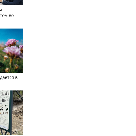
я
том во
дается в