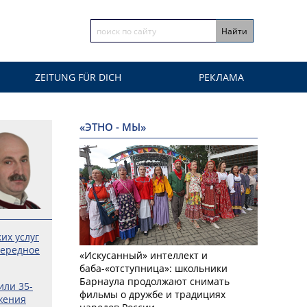
ZEITUNG FÜR DICH
РЕКЛАМА
«ЭТНО - МЫ»
их услуг
чередное
«Искусанный» интеллект и
баба-«отступница»: школьники
Барнаула продолжают снимать
или 35-
фильмы о дружбе и традициях
жения