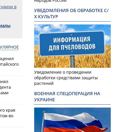
народов России
судили в
УВЕДОМЛЕНИЯ ОБ ОБРАБОТКЕ С/
Х КУЛЬТУР
риалы
УЛЯРНОЕ
оценил
лтайского
Уведомление о проведении
обработки средствами защиты
инял
растений
дента
рами
ВОЕННАЯ СПЕЦОПЕРАЦИЯ НА
УКРАИНЕ
го края
том во