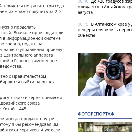
08:40
До +28 градусов жа
А, придется потратить три года
ожидается в Алтайском кр
аем их можно получить за 2–3
августа
08:15
В Алтайском крае у
 нужно проделать
пещеры появились первы
есный. Вначале производители,
объекты
ся в информационной системе
ие зерна, подать на
ты нашего управления проведут
 из Центрального аппарата
паний в Главное таможенное
 ведомства.
стно с Правительством
обираются выйти на рынок
присутствию в зерне примесей
Евразийского союза
 Китай – 445.
ФОТОРЕПОРТАЖ
ли иногда продают внутри
оэтому я бы рекомендовал им
ботку от сорняков. А уж если