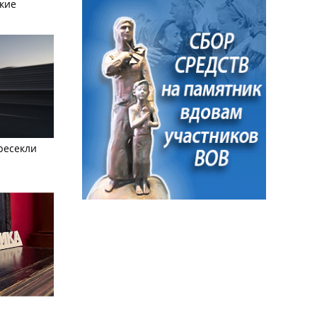
кие
ресекли