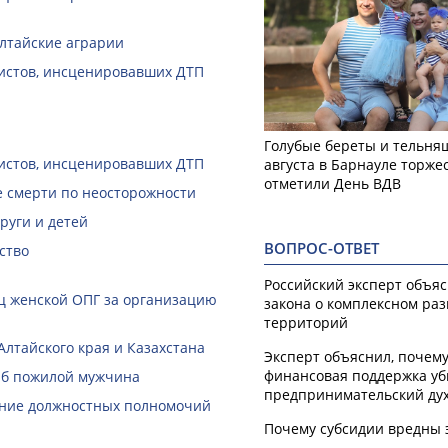
алтайские аграрии
ристов, инсценировавших ДТП
Голубые береты и тельняш
ристов, инсценировавших ДТП
августа в Барнауле торже
отметили День ВДВ
е смерти по неосторожности
руги и детей
ВОПРОС-ОТВЕТ
ство
Российский эксперт объя
ц женской ОПГ за организацию
закона о комплексном ра
территорий
лтайского края и Казахстана
Эксперт объяснил, почем
финансовая поддержка уб
гиб пожилой мужчина
предпринимательский ду
шение должностных полномочий
Почему субсидии вредны 