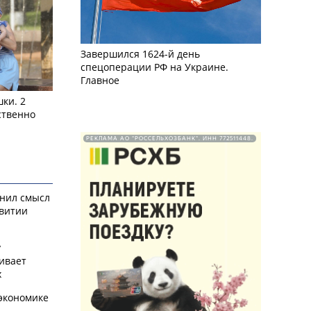
Завершился 1624-й день
спецоперации РФ на Украине.
Главное
ки. 2
ственно
РЕКЛАМА АО "РОССЕЛЬХОЗБАНК". ИНН 772511448.
снил смысл
звитии
у
ивает
х
экономике