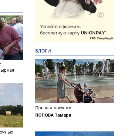
БЛОГИ
т
Сырная
Прошли макушку
ПОПОВА Тамара
сочных