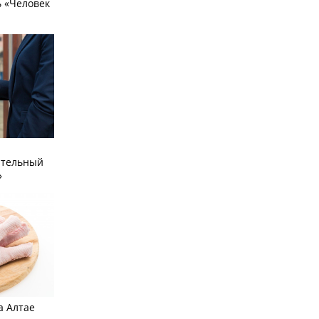
 «Человек
ательный
»
а Алтае