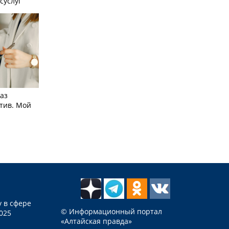
суслуг
аз
тив. Мой
 в сфере
© Информационный портал
025
«Алтайская правда»