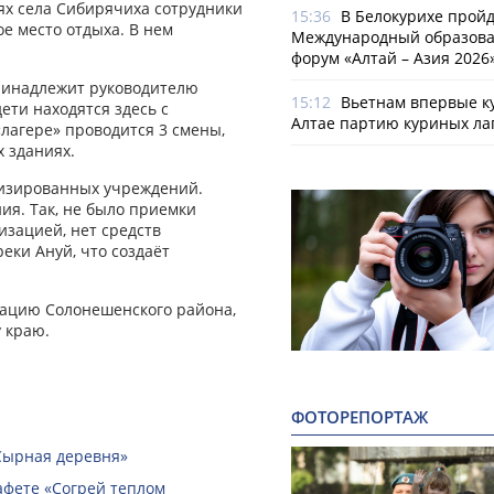
ях села Сибирячиха сотрудники
15:36
В Белокурихе пройде
е место отдыха. В нем
Международный образов
форум «Алтай – Азия 2026
принадлежит руководителю
15:12
Вьетнам впервые к
ети находятся здесь с
Алтае партию куриных ла
«лагере» проводится 3 смены,
 зданиях.
лизированных учреждений.
ия. Так, не было приемки
изацией, нет средств
еки Ануй, что создаёт
ацию Солонешенского района,
 краю.
ФОТОРЕПОРТАЖ
Сырная деревня»
афете «Согрей теплом