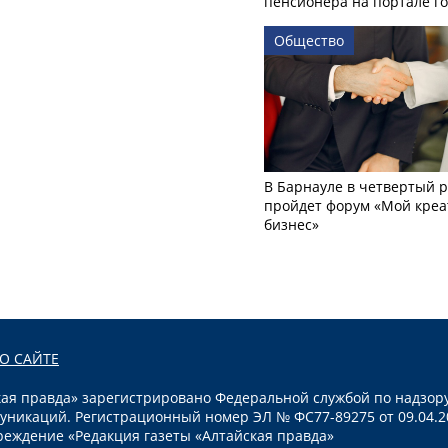
пенсионера на портале го
Общество
В Барнауле в четвертый р
пройдет форум «Мой креа
бизнес»
О САЙТЕ
я правда» зарегистрировано Федеральной службой по надзору
уникаций. Регистрационный номер ЭЛ № ФС77-89275 от 09.04.2
реждение «Редакция газеты «Алтайская правда»