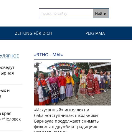
ZEITUNG FÜR DICH
РЕКЛАМА
«ЭТНО - МЫ»
УЛЯРНОЕ
роведут
Сырная
бых и
и
«Искусанный» интеллект и
о края
баба-«отступница»: школьники
 «Человек
Барнаула продолжают снимать
фильмы о дружбе и традициях