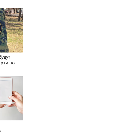
будут
ерти по
о