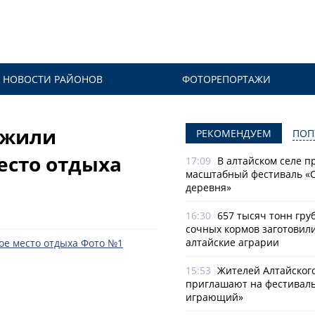
НОВОСТИ РАЙОНОВ
ФОТОРЕПОРТАЖИ
ужили
РЕКОМЕНДУЕМ
ПОП
есто отдыха
17:09
В алтайском селе п
масштабный фестиваль «
деревня»
16:30
657 тысяч тонн гру
сочных кормов заготовил
алтайские аграрии
15:53
Жителей Алтайског
приглашают на фестиваль
играющий»