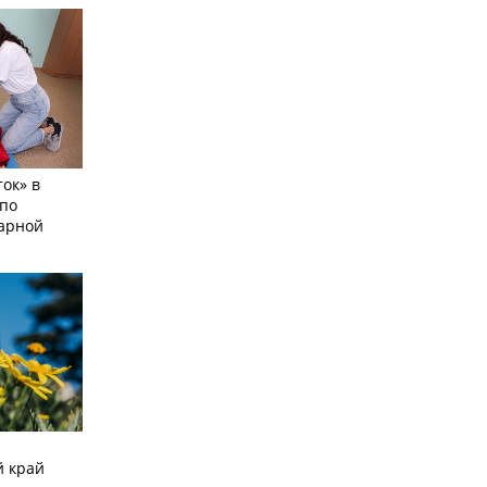
ок» в
по
тарной
й край