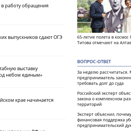
л в работу обращения
ких выпускников сдают ОГЭ
65-летие полета в космос
Титова отмечают на Алта
ВОПРОС-ОТВЕТ
табную выставку
За неделю рассчитаться.
Под небом единым»
предприниматель законн
требовать долг до суда
Российский эксперт объя
закона о комплексном ра
тайском крае начинается
территорий
Эксперт объяснил, почем
финансовая поддержка уб
предпринимательский ду