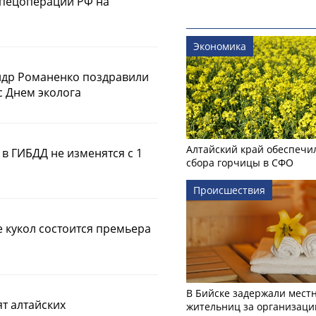
спецоперации РФ на
Экономика
ндр Романенко поздравили
с Днем эколога
Алтайский край обеспечи
в ГИБДД не изменятся с 1
сбора горчицы в СФО
Происшествия
е кукол состоится премьера
В Бийске задержали мест
т алтайских
жительниц за организаци