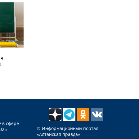
ия
в
 в сфере
© Информационный портал
025
«Алтайская правда»