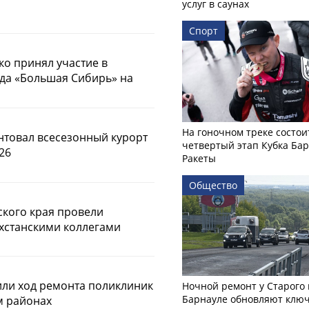
услуг в саунах
Спорт
ко принял участие в
да «Большая Сибирь» на
На гоночном треке состои
товал всесезонный курорт
четвертый этап Кубка Ба
26
Ракеты
Общество
ского края провели
ахстанскими коллегами
или ход ремонта поликлиник
Ночной ремонт у Старого 
Барнауле обновляют клю
м районах