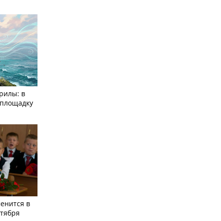
рилы: в
­площадку
енится в
нтября