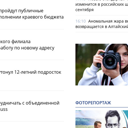
изменится в российских ш
сентября
пройдут публичные
сполнении краевого бюджета
16:10
Аномальная жара в
возвращается в Алтайски
кого филиала
работу по новому адресу
утонул 12-летний подросток
трудничать с объединенной
ФОТОРЕПОРТАЖ
Russ