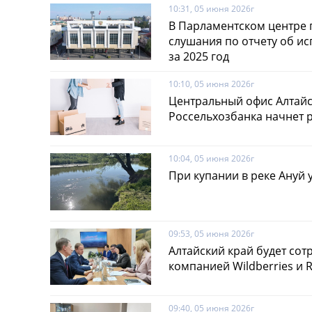
10:31, 05 июня 2026г
В Парламентском центре 
слушания по отчету об и
за 2025 год
10:10, 05 июня 2026г
Центральный офис Алтайс
Россельхозбанка начнет 
10:04, 05 июня 2026г
При купании в реке Ануй 
09:53, 05 июня 2026г
Алтайский край будет со
компанией Wildberries и 
09:40, 05 июня 2026г