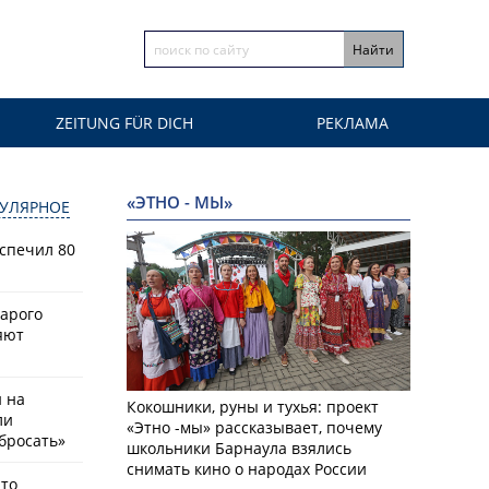
ZEITUNG FÜR DICH
РЕКЛАМА
«ЭТНО - МЫ»
УЛЯРНОЕ
спечил 80
тарого
яют
й на
Кокошники, руны и тухья: проект
ли
«Этно -мы» рассказывает, почему
бросать»
школьники Барнаула взялись
снимать кино о народах России
что