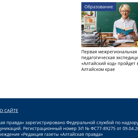
Образование
Первая межрегиональная
педагогическая экспедиц
«Алтайский код» пройдет 
Алтайском крае
О САЙТЕ
я правда» зарегистрировано Федеральной службой по надзору
уникаций. Регистрационный номер ЭЛ № ФС77-89275 от 09.04.2
реждение «Редакция газеты «Алтайская правда»