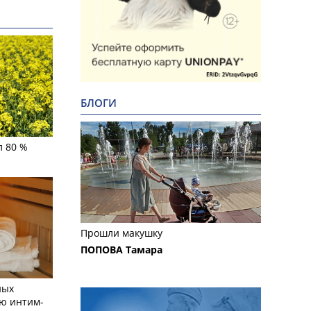
БЛОГИ
л 80 %
Прошли макушку
ПОПОВА Тамара
ных
ю интим-