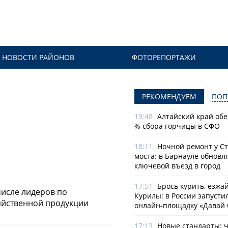
НОВОСТИ РАЙОНОВ
ФОТОРЕПОРТАЖИ
РЕКОМЕНДУЕМ
ПОП
19:48
Алтайский край обе
% сбора горчицы в СФО
18:11
Ночной ремонт у С
моста: в Барнауле обновл
ключевой въезд в город
17:51
Брось курить, езжа
числе лидеров по
Курилы: в России запусти
яйственной продукции
онлайн-­площадку «Давай 
17:13
Новые стандарты: 