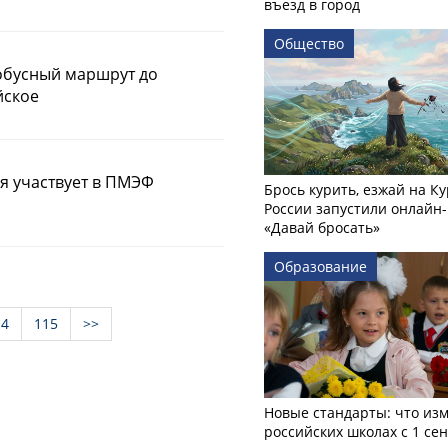
въезд в город
Общество
обусный маршрут до
йское
я участвует в ПМЭФ
Брось курить, езжай на Ку
России запустили онлайн-
«Давай бросать»
Образование
14
115
>>
Новые стандарты: что изм
российских школах с 1 се