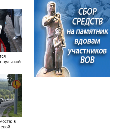
тся
рнаульской
моста: в
чевой