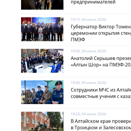
предпринимателей
19:15, 04 июня 2026г
Губернатор Виктор Томен
церемонии открытия стен
ПМЭФ
19:00, 04 июня 2026г
Анатолий Серышев презен
«Алтын Шор» на ПМЭФ-20
18:40, 04 июня 2026г
Сотрудники МЧС из Алтай
совместные учения с каз
18:20, 04 июня 2026г
В Алтайском крае провер
в Троицком и Залесовско