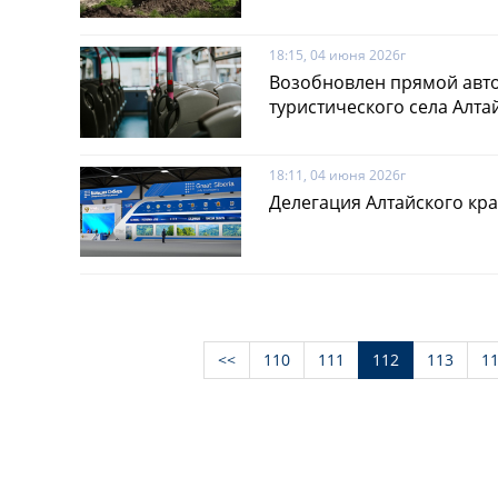
18:15, 04 июня 2026г
Возобновлен прямой авт
туристического села Алта
18:11, 04 июня 2026г
Делегация Алтайского кра
<<
110
111
112
113
1