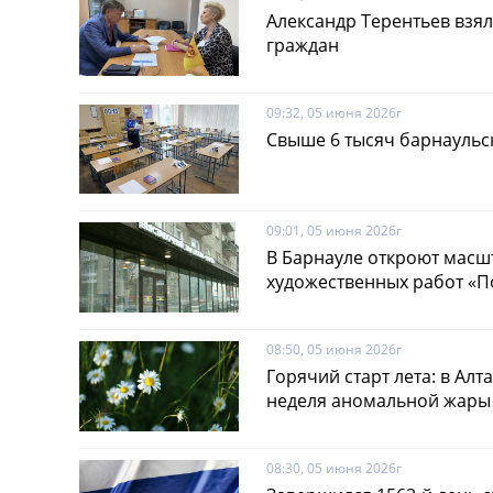
Александр Терентьев взя
граждан
09:32, 05 июня 2026г
Свыше 6 тысяч барнаульс
09:01, 05 июня 2026г
В Барнауле откроют масш
художественных работ «
08:50, 05 июня 2026г
Горячий старт лета: в Ал
неделя аномальной жары
08:30, 05 июня 2026г