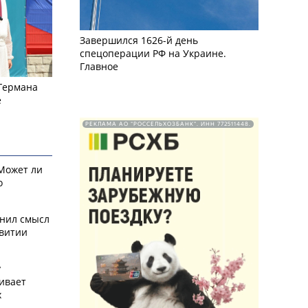
Завершился 1626-й день
спецоперации РФ на Украине.
Главное
 Германа
е
РЕКЛАМА АО "РОССЕЛЬХОЗБАНК". ИНН 772511448.
 Может ли
о
снил смысл
звитии
у
ивает
х