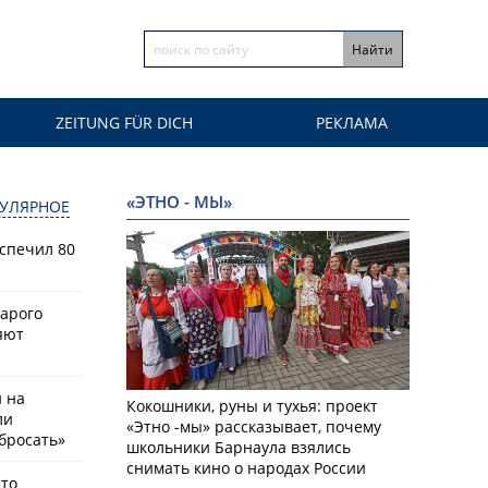
ZEITUNG FÜR DICH
РЕКЛАМА
«ЭТНО - МЫ»
УЛЯРНОЕ
спечил 80
тарого
яют
й на
Кокошники, руны и тухья: проект
ли
«Этно -мы» рассказывает, почему
бросать»
школьники Барнаула взялись
снимать кино о народах России
что