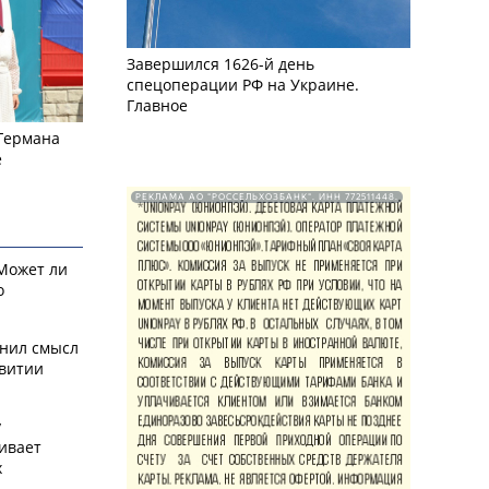
Завершился 1626-й день
спецоперации РФ на Украине.
Главное
 Германа
е
РЕКЛАМА АО "РОССЕЛЬХОЗБАНК". ИНН 772511448.
 Может ли
о
снил смысл
звитии
у
ивает
х