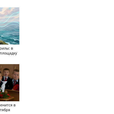
рилы: в
­площадку
енится в
нтября