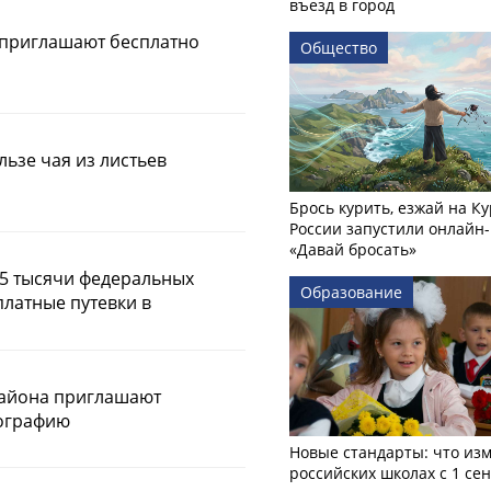
въезд в город
 приглашают бесплатно
Общество
льзе чая из листьев
Брось курить, езжай на Ку
России запустили онлайн-
«Давай бросать»
,5 тысячи федеральных
Образование
платные путевки в
айона приглашают
ографию
Новые стандарты: что изм
российских школах с 1 се