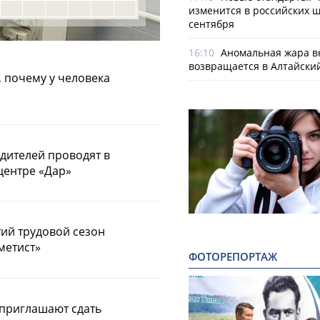
изменится в российских ш
сентября
16:10
Аномальная жара в
возвращается в Алтайски
 почему у человека
дителей проводят в
центре «Дар»
тий трудовой сезон
метист»
ФОТОРЕПОРТАЖ
 приглашают сдать