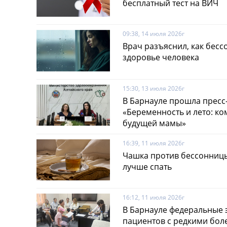
бесплатный тест на ВИЧ
09:38, 14 июля 2026г
Врач разъяснил, как бес
здоровье человека
15:30, 13 июля 2026г
В Барнауле прошла прес
«Беременность и лето: ко
будущей мамы»
16:39, 11 июля 2026г
Чашка против бессонницы
лучше спать
16:12, 11 июля 2026г
В Барнауле федеральные 
пациентов с редкими бол