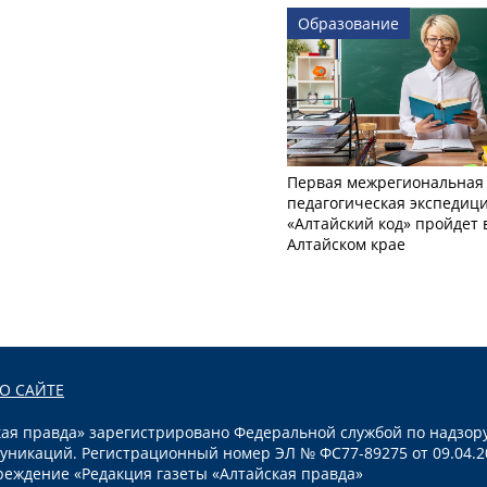
Образование
Первая межрегиональная
педагогическая экспедиц
«Алтайский код» пройдет 
Алтайском крае
О САЙТЕ
я правда» зарегистрировано Федеральной службой по надзору
уникаций. Регистрационный номер ЭЛ № ФС77-89275 от 09.04.2
реждение «Редакция газеты «Алтайская правда»