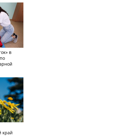
ок» в
по
тарной
й край