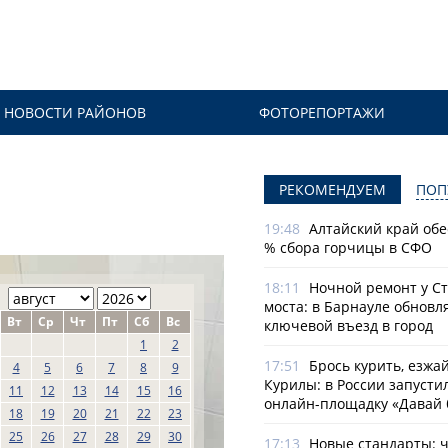
НОВОСТИ РАЙОНОВ
ФОТОРЕПОРТАЖИ
РЕКОМЕНДУЕМ
ПОП
19:48
Алтайский край обе
% сбора горчицы в СФО
18:11
Ночной ремонт у С
моста: в Барнауле обновл
Вт
Ср
Чт
Пт
Сб
Вс
ключевой въезд в город
1
2
17:51
Брось курить, езжа
4
5
6
7
8
9
Курилы: в России запусти
11
12
13
14
15
16
онлайн-­площадку «Давай 
18
19
20
21
22
23
25
26
27
28
29
30
17:13
Новые стандарты: 