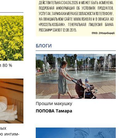
БЛОГИ
л 80 %
Прошли макушку
ПОПОВА Тамара
ных
ю интим-