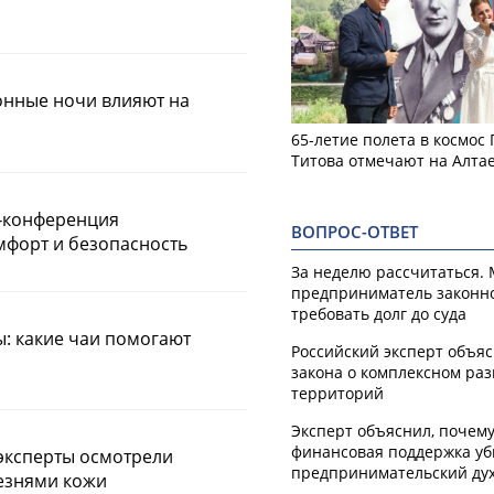
сонные ночи влияют на
65-летие полета в космос
Титова отмечают на Алта
с‑конференция
ВОПРОС-ОТВЕТ
мфорт и безопасность
За неделю рассчитаться.
предприниматель законн
требовать долг до суда
: какие чаи помогают
Российский эксперт объя
закона о комплексном ра
территорий
Эксперт объяснил, почем
финансовая поддержка уб
эксперты осмотрели
предпринимательский ду
езнями кожи