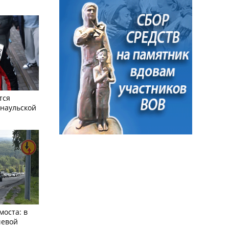
тся
рнаульской
моста: в
чевой