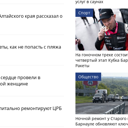
услуг в саунах
Спорт
лтайского края рассказал о
й
ты, как не попасть с пляжа
На гоночном треке состои
четвертый этап Кубка Ба
Ракеты
Общество
сердце провели в
ной женщине
апитально ремонтируют ЦРБ
Ночной ремонт у Старого 
Барнауле обновляют клю