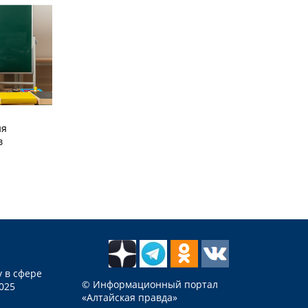
ия
в
 в сфере
© Информационный портал
025
«Алтайская правда»