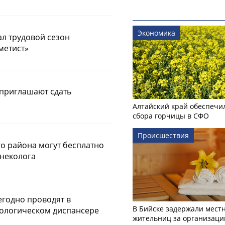
Экономика
ал трудовой сезон
метист»
 приглашают сдать
Алтайский край обеспечи
сбора горчицы в СФО
Происшествия
о района могут бесплатно
инеколога
годно проводят в
В Бийске задержали мест
ологическом диспансере
жительниц за организаци