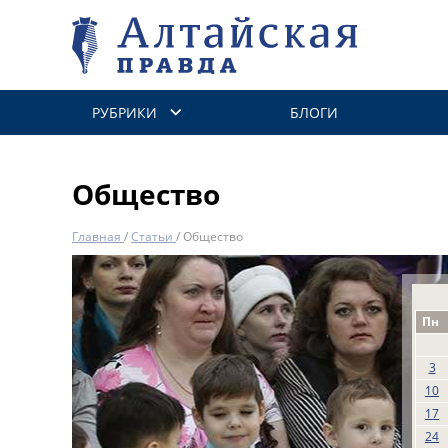
РУБРИКИ
БЛОГИ
Общество
Главная
/
Статьи
/
Общество
Пн
3
10
17
24