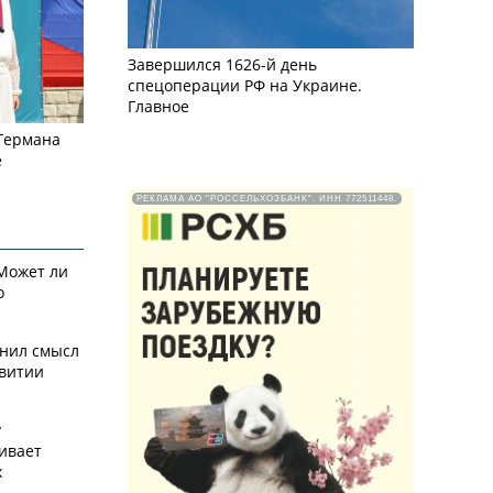
Завершился 1626-й день
спецоперации РФ на Украине.
Главное
 Германа
е
РЕКЛАМА АО "РОССЕЛЬХОЗБАНК". ИНН 772511448.
 Может ли
о
снил смысл
звитии
у
ивает
х