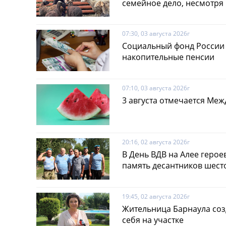
семейное дело, несмотря 
07:30, 03 августа 2026г
Социальный фонд России 
накопительные пенсии
07:10, 03 августа 2026г
3 августа отмечается Ме
20:16, 02 августа 2026г
В День ВДВ на Алее герое
память десантников шест
19:45, 02 августа 2026г
Жительница Барнаула соз
себя на участке