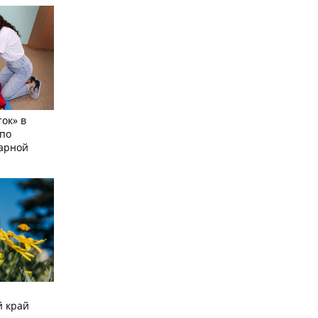
ок» в
по
тарной
й край