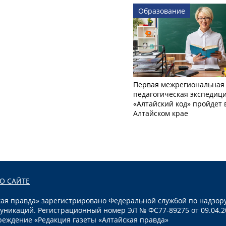
Образование
Первая межрегиональная
педагогическая экспедиц
«Алтайский код» пройдет 
Алтайском крае
О САЙТЕ
я правда» зарегистрировано Федеральной службой по надзору
уникаций. Регистрационный номер ЭЛ № ФС77-89275 от 09.04.2
реждение «Редакция газеты «Алтайская правда»