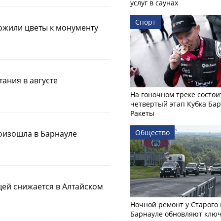
услуг в саунах
Спорт
ложили цветы к монументу
ания в августе
На гоночном треке состои
четвертый этап Кубка Ба
Ракеты
Общество
оизошла в Барнауле
щей снижается в Алтайском
Ночной ремонт у Старого 
Барнауле обновляют клю