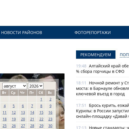
НОВОСТИ РАЙОНОВ
ФОТОРЕПОРТАЖИ
РЕКОМЕНДУЕМ
ПОП
19:48
Алтайский край обе
% сбора горчицы в СФО
18:11
Ночной ремонт у С
моста: в Барнауле обновл
Вт
Ср
Чт
Пт
Сб
Вс
ключевой въезд в город
1
2
17:51
Брось курить, езжа
4
5
6
7
8
9
Курилы: в России запусти
11
12
13
14
15
16
онлайн-­площадку «Давай 
18
19
20
21
22
23
25
26
27
28
29
30
17:13
Новые стандарты: 