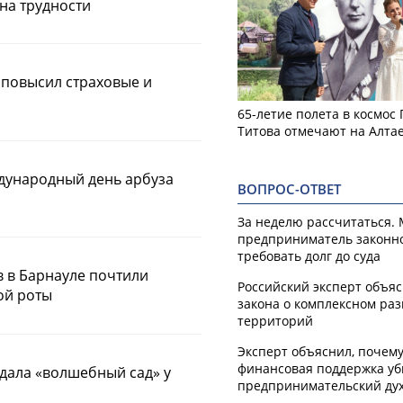
на трудности
повысил страховые и
65-летие полета в космос
Титова отмечают на Алта
ждународный день арбуза
ВОПРОС-ОТВЕТ
За неделю рассчитаться.
предприниматель законн
требовать долг до суда
в в Барнауле почтили
Российский эксперт объя
ой роты
закона о комплексном ра
территорий
Эксперт объяснил, почем
финансовая поддержка уб
дала «волшебный сад» у
предпринимательский ду