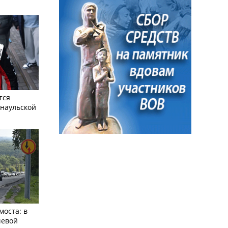
тся
рнаульской
моста: в
чевой