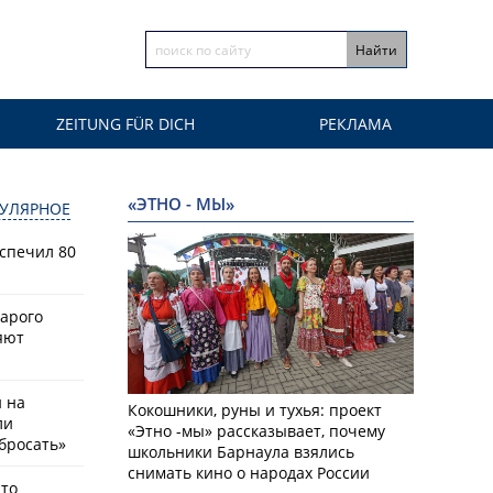
ZEITUNG FÜR DICH
РЕКЛАМА
«ЭТНО - МЫ»
УЛЯРНОЕ
спечил 80
тарого
яют
й на
Кокошники, руны и тухья: проект
ли
«Этно -мы» рассказывает, почему
бросать»
школьники Барнаула взялись
снимать кино о народах России
что