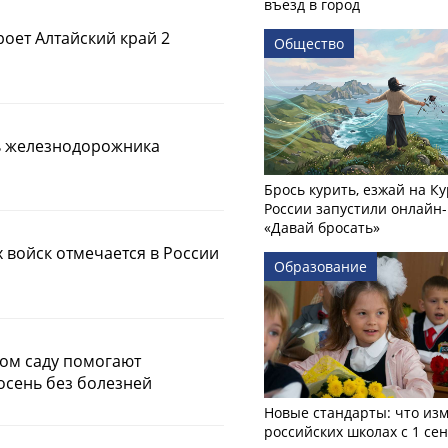
въезд в город
роет Алтайский край 2
Общество
нь железнодорожника
Брось курить, езжай на Ку
России запустили онлайн-
«Давай бросать»
 войск отмечается в России
Образование
ком саду помогают
осень без болезней
Новые стандарты: что изм
российских школах с 1 се