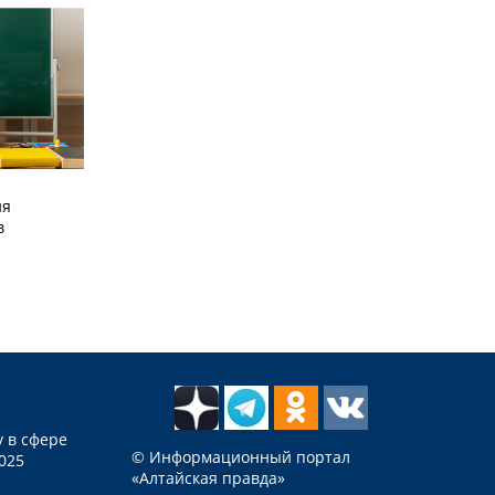
ия
в
 в сфере
© Информационный портал
025
«Алтайская правда»