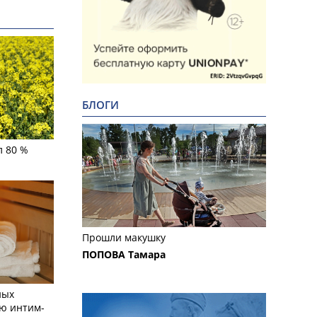
БЛОГИ
л 80 %
Прошли макушку
ПОПОВА Тамара
ных
ю интим-