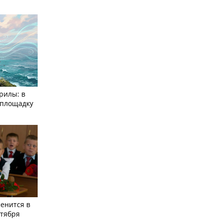
рилы: в
­площадку
енится в
нтября