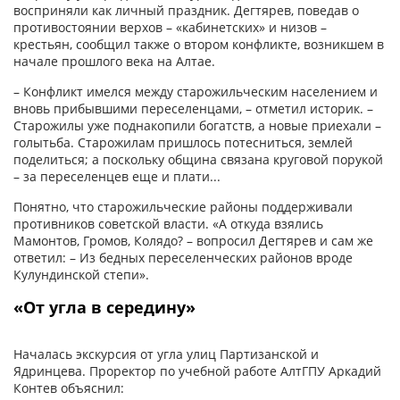
восприняли как личный праздник. Дегтярев, поведав о
противостоянии верхов – «кабинетских» и низов –
крестьян, сообщил также о втором конфликте, возникшем в
начале прошлого века на Алтае.
– Конфликт имелся между старожильческим населением и
вновь прибывшими переселенцами, – отметил историк. –
Старожилы уже поднакопили богатств, а новые приехали –
голытьба. Старожилам пришлось потесниться, землей
поделиться; а поскольку община связана круговой порукой
– за переселенцев еще и плати...
Понятно, что старожильческие районы поддерживали
противников советской власти. «А откуда взялись
Мамонтов, Громов, Колядо? – вопросил Дегтярев и сам же
ответил: – Из бедных переселенческих районов вроде
Кулундинской степи».
«От угла в середину»
Началась экскурсия от угла улиц Партизанской и
Ядринцева. Проректор по учебной работе АлтГПУ Аркадий
Контев объяснил: