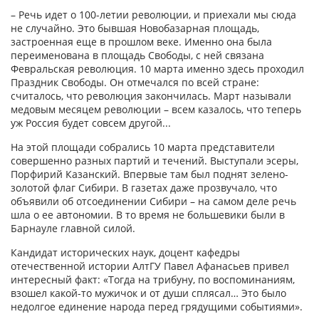
– Речь идет о 100-летии революции, и приехали мы сюда
не случайно. Это бывшая Новобазарная площадь,
застроенная еще в прошлом веке. Именно она была
переименована в площадь Свободы, с ней связана
Февральская революция. 10 марта именно здесь проходил
Праздник Свободы. Он отмечался по всей стране:
считалось, что революция закончилась. Март называли
медовым месяцем революции – всем казалось, что теперь
уж Россия будет совсем другой...
На этой площади собрались 10 марта представители
совершенно разных партий и течений. Выступали эсеры,
Порфирий Казанский. Впервые там был поднят зелено-
золотой флаг Сибири. В газетах даже прозвучало, что
объявили об отсоединении Сибири – на самом деле речь
шла о ее автономии. В то время не большевики были в
Барнауле главной силой.
Кандидат исторических наук, доцент кафедры
отечественной истории АлтГУ Павел Афанасьев привел
интересный факт: «Тогда на трибуну, по воспоминаниям,
взошел какой-то мужичок и от души сплясал… Это было
недолгое единение народа перед грядущими событиями».