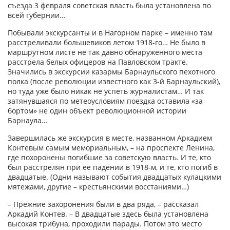
съезда 3 февраля советская власть была установлена по
всей губернии…
Побывали экскурсанты и в Нагорном парке – именно там
расстреливали большевиков летом 1918-го… Не было в
маршрутном листе не так давно обнаруженного места
расстрела белых офицеров на Павловском тракте.
Значились в экскурсии казармы Барнаульского пехотного
полка (после революции известного как 3-й Барнаульский),
но туда уже было никак не успеть журналистам… И так
затянувшаяся по метеоусловиям поездка оставила «за
бортом» не один объект революционной истории
Барнаула…
Завершилась же экскурсия в месте, названном Аркадием
Контевым самым мемориальным, – на проспекте Ленина,
где похоронены погибшие за советскую власть. И те, кто
был расстрелян при ее падении в 1918-м, и те, кто погиб в
двадцатые. (Одни называют события двадцатых кулацкими
мятежами, другие – крестьянскими восстаниями…)
– Прежние захоронения были в два ряда, – рассказал
Аркадий Контев. – В двадцатые здесь была установлена
высокая трибуна, проходили парады. Потом это место