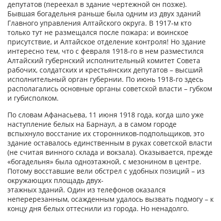
депутатов (переехал в здание чертежной он позже).
Бывшая богадельня раньше была одним из двух зданий
Главного управления Алтайского округа. В 1917-м кто
только тут не размещался после пожара: и воинское
присутствие, и Алтайское отделение контроля! Но здание
интересно тем, что с февраля 1918-го в нем разместился
Алтайский губернский исполнительный комитет Совета
рабочих, солдатских и крестьянских депутатов – высший
исполнительный орган губернии. По июнь 1918-го здесь
располагались основные органы советской власти – губком
и губисполком.
По словам Афанасьева, 11 июня 1918 года, когда шло уже
наступление белых на Барнаул, а в самом городе
вспыхнуло восстание их сторонников-подпольщиков, это
здание оставалось единственным в руках советской власти
(не считая винного склада и вокзала). Оказывается, прежде
«богадельня» была одноэтажной, с мезонином в центре.
Потому восставшие вели обстрел с удобных позиций – из
окружающих площадь двух-
этажных зданий. Один из телефонов оказался
неперерезанным, осажденным удалось вызвать подмогу – к
концу дня белых оттеснили из города. Но ненадолго.