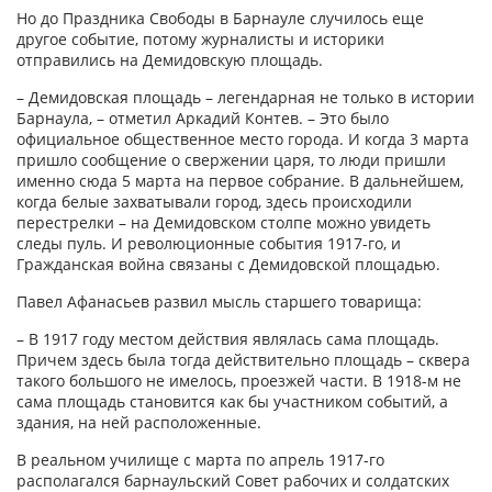
Но до Праздника Свободы в Барнауле случилось еще
другое событие, потому журналисты и историки
отправились на Демидовскую площадь.
– Демидовская площадь – легендарная не только в истории
Барнаула, – отметил Аркадий Контев. – Это было
официальное общественное место города. И когда 3 марта
пришло сообщение о свержении царя, то люди пришли
именно сюда 5 марта на первое собрание. В дальнейшем,
когда белые захватывали город, здесь происходили
перестрелки – на Демидовском столпе можно увидеть
следы пуль. И революционные события 1917-го, и
Гражданская война связаны с Демидовской площадью.
Павел Афанасьев развил мысль старшего товарища:
– В 1917 году местом действия являлась сама площадь.
Причем здесь была тогда действительно площадь – сквера
такого большого не имелось, проезжей части. В 1918-м не
сама площадь становится как бы участником событий, а
здания, на ней расположенные.
В реальном училище с марта по апрель 1917-го
располагался барнаульский Совет рабочих и солдатских