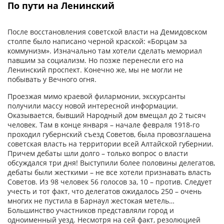
По пути на Ленинский
После восстановления советской власти на Демидовском
столпе было написано черной краской: «Борцам за
коммунизм». Изначально там хотели сделать мемориал
павшим за социализм. Но позже перенесли его на
Ленинский проспект. Конечно же, мы не могли не
побывать у Вечного огня.
Проезжая мимо краевой филармонии, экскурсанты
получили массу новой интересной информации.
Оказывается, бывший Народный дом вмещал до 2 тысяч
человек. Там в конце января – начале февраля 1918-го
проходил губернский съезд Советов, была провозглашена
советская власть на территории всей Алтайской губернии.
Причем дебаты шли долго – только вопрос о власти
обсуждался три дня! Выступили более половины делегатов,
дебаты были жесткими – не все хотели признавать власть
Советов. Из 98 человек 56 голосов за, 10 – против. Следует
учесть и тот факт, что делегатов ожидалось 250 – очень
многих не пустила в Барнаул жестокая метель…
Большинство участников представляли город и
одноименный уезд. Несмотря на сей факт, резолюцией