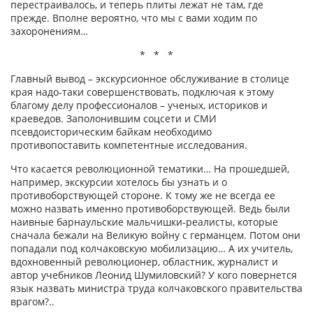
перестраивалось, и теперь плиты лежат не там, где
прежде. Вполне вероятно, что мы с вами ходим по
захоронениям…
* * *
Главный вывод – экскурсионное обслуживание в столице
края надо-таки совершенствовать, подключая к этому
благому делу профессионалов – ученых, историков и
краеведов. Заполонившим соцсети и СМИ
псевдоисторическим байкам необходимо
противопоставить компетентные исследования.
Что касается революционной тематики… На прошедшей,
например, экскурсии хотелось бы узнать и о
противоборствующей стороне. К тому же не всегда ее
можно назвать именно противоборствующей. Ведь были
наивные барнаульские мальчишки-реалисты, которые
сначала бежали на Великую войну с германцем. Потом они
попадали под колчаковскую мобилизацию… А их учитель,
вдохновенный революционер, областник, журналист и
автор учебников Леонид Шумиловский? У кого повернется
язык назвать министра труда колчаковского правительства
врагом?..