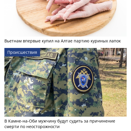
Вьетнам впервые купил на Алтае партию куриных лапок
Происшествия
В Камне-на-Оби мужчину будут судить за причинение
смерти по неосторожности