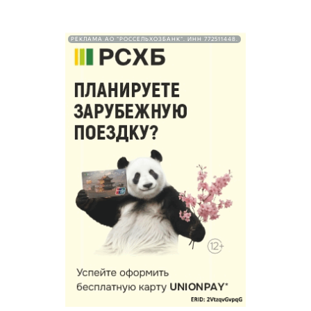
РЕКЛАМА АО "РОССЕЛЬХОЗБАНК". ИНН 772511448.