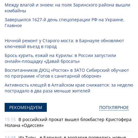
Между влагой и зноем: на поля Заринского района вышли
комбайны
Завершился 1627-й день спецоперации РФ на Украине.
Главное
Ночной ремонт у Старого моста: в Барнауле обновляют
ключевой въезд в город
Брось курить, езжай на Курилы: в России запустили
онлайн-­площадку «Давай бросать»
Воспитанников ДЮЦ «Росток» в ЗАТО Сибирский обучают
по программе «Готов к санитарной обороне»
Активность клещей в Алтайском крае снижается: за неделю
пострадало в два раза меньше жителей
РЕКОМЕНДУЕМ
ПОПУЛЯРНОЕ
15:15
В российский прокат вышел блокбастер Кристофера
Нолана «Одиссея»
14:48
Из Тулы - в Барнаул: в зоопарке появились новые