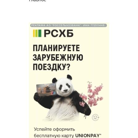
РЕКЛАМА АО "РОССЕЛЬХОЗБАНК". ИНН 772511448.