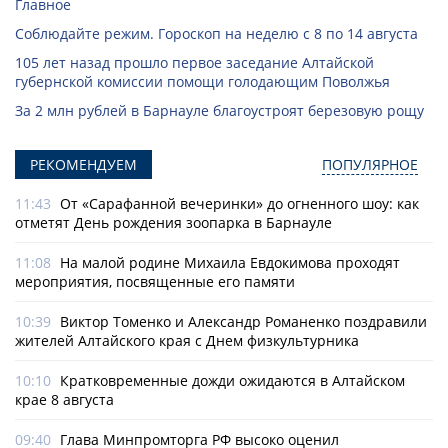
Главное
Соблюдайте режим. Гороскоп на неделю с 8 по 14 августа
105 лет назад прошло первое заседание Алтайской
губернской комиссии помощи голодающим Поволжья
За 2 млн рублей в Барнауле благоустроят березовую рощу
РЕКОМЕНДУЕМ
ПОПУЛЯРНОЕ
11:43
От «Сарафанной вечеринки» до огненного шоу: как
отметят День рождения зоопарка в Барнауле
11:08
На малой родине Михаила Евдокимова проходят
мероприятия, посвященные его памяти
10:39
Виктор Томенко и Александр Романенко поздравили
жителей Алтайского края с Днем физкультурника
10:10
Кратковременные дожди ожидаются в Алтайском
крае 8 августа
09:40
Глава Минпромторга РФ высоко оценил