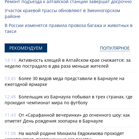
Ремонт подъезда к алтайской станции завершат досрочно
Участок краевой трассы обновляют в Змеиногорском
районе
В России изменятся правила провоза багажа и животных в
такси
РЕКОМЕНДУЕМ
ПОПУЛЯРНОЕ
14:14
Активность клещей в Алтайском крае снижается: за
неделю пострадало в два раза меньше жителей
13:45
Более 30 видов меда представили в Барнауле на
ежегодной ярмарке
12:48
Болельщик из Барнаула побывал в трех странах, где
проходил чемпионат мира по футболу
11:43
От «Сарафанной вечеринки» до огненного шоу: как
отметят День рождения зоопарка в Барнауле
11:08
На малой родине Михаила Евдокимова проходят