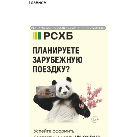
Главное
РЕКЛАМА АО "РОССЕЛЬХОЗБАНК". ИНН 772511448.