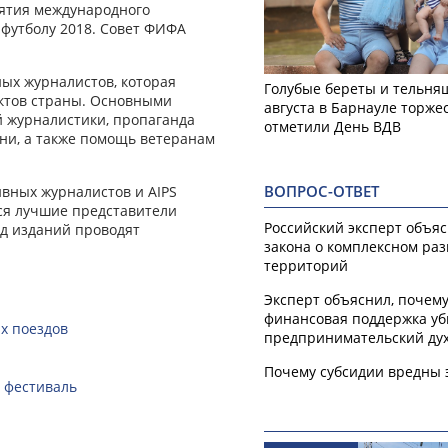
иятия международного
футболу 2018. Совет ФИФА
ных журналистов, которая
Голубые береты и тельняш
ктов страны. Основными
августа в Барнауле торже
 журналистики, пропаганда
отметили День ВДВ
зни, а также помощь ветеранам
ВОПРОС-ОТВЕТ
вных журналистов и AIPS
ся лучшие представители
Российский эксперт объя
яд изданий проводят
закона о комплексном ра
территорий
Эксперт объяснил, почем
финансовая поддержка уб
х поездов
предпринимательский ду
Почему субсидии вредны 
 фестиваль