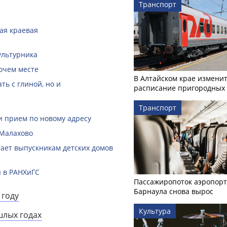
Транспорт
кая краевая
ультурника
очем месте
В Алтайском крае измени
ть с глиной, но и
расписание пригородных 
Транспорт
и прием по новому адресу
 Малахово
гает выпускникам детских домов
 в РАНХиГС
Пассажиропоток аэропорт
Барнаула снова вырос
 году
Культура
шлых годах