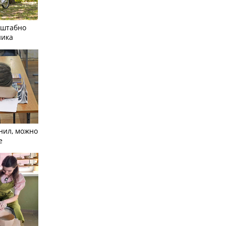
сштабно
ника
нил, можно
е