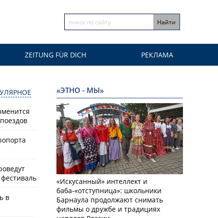
ZEITUNG FÜR DICH
РЕКЛАМА
«ЭТНО - МЫ»
УЛЯРНОЕ
зменится
поездов
ропорта
роведут
фестиваль
«Искусанный» интеллект и
баба-«отступница»: школьники
ь в
Барнаула продолжают снимать
а
фильмы о дружбе и традициях