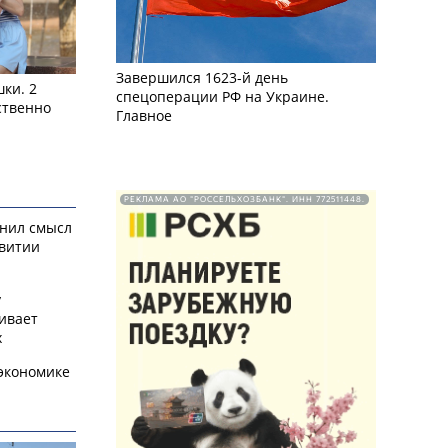
Завершился 1623-й день
ки. 2
спецоперации РФ на Украине.
ственно
Главное
РЕКЛАМА АО "РОССЕЛЬХОЗБАНК". ИНН 772511448.
снил смысл
звитии
у
ивает
х
экономике