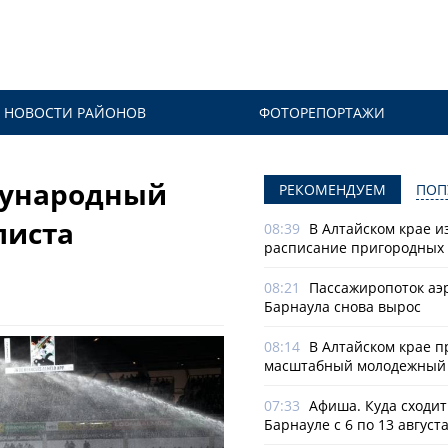
НОВОСТИ РАЙОНОВ
ФОТОРЕПОРТАЖИ
дународный
РЕКОМЕНДУЕМ
ПОП
листа
08:39
В Алтайском крае и
расписание пригородных 
08:21
Пассажиропоток аэ
Барнаула снова вырос
08:14
В Алтайском крае п
масштабный молодежный 
07:33
Афиша. Куда сходит
Барнауле с 6 по 13 август