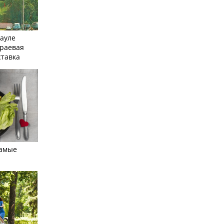
науле
краевая
ставка
самые