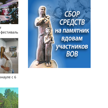
т
фестиваль
рнауле с 6