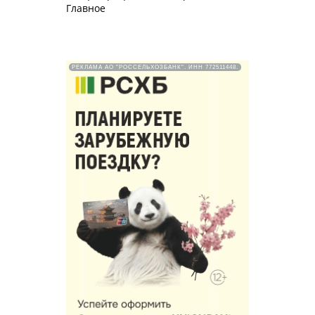
Главное
РЕКЛАМА АО "РОССЕЛЬХОЗБАНК". ИНН 772511448.