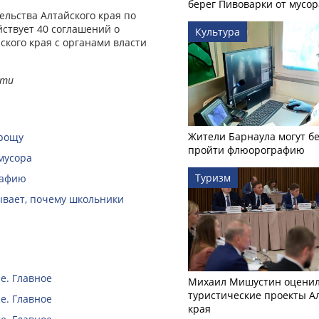
берег Пивоварки от мусор
льства Алтайского края по
ствует 40 соглашений о
Культура
кого края с органами власти
сти
Жители Барнаула могут бе
 рощу
пройти флюорографию
мусора
Туризм
рафию
зывает, почему школьники
е. Главное
Михаил Мишустин оцени
туристические проекты А
е. Главное
края