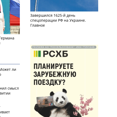
Завершился 1625-й день
спецоперации РФ на Украине.
Главное
 Германа
е
РЕКЛАМА АО "РОССЕЛЬХОЗБАНК". ИНН 772511448.
 Может ли
о
снил смысл
звитии
у
ивает
х