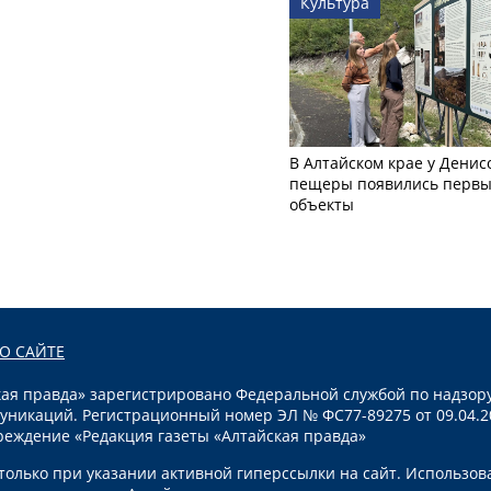
Культура
В Алтайском крае у Денис
пещеры появились первы
объекты
О САЙТЕ
я правда» зарегистрировано Федеральной службой по надзору
уникаций. Регистрационный номер ЭЛ № ФС77-89275 от 09.04.2
реждение «Редакция газеты «Алтайская правда»
олько при указании активной гиперссылки на сайт. Использов