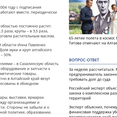
004 году с подписания
работают вместе, периодически
областью постоянно растет.
5 раза, крупы – в 3,5 раза,
рговли растительным маслом.
65-летие полета в космос
Титова отмечают на Алта
й области Инна Павленко
Доля муки и круп алтайского
 – 50%.
ВОПРОС-ОТВЕТ
лиями – в Сахалинскую область
 оборудование и запчасти к
За неделю рассчитаться.
сметические товары,
предприниматель законн
тно в Алтайский край везут
требовать долг до суда
ресованы в обоюдном
Российский эксперт объя
закона о комплексном ра
ары, выставки, ярмарки.
территорий
жду организациями и
Эксперт объяснил, почем
ти. Стороны не забыли и о
финансовая поддержка уб
ной политике, образовании,
предпринимательский ду