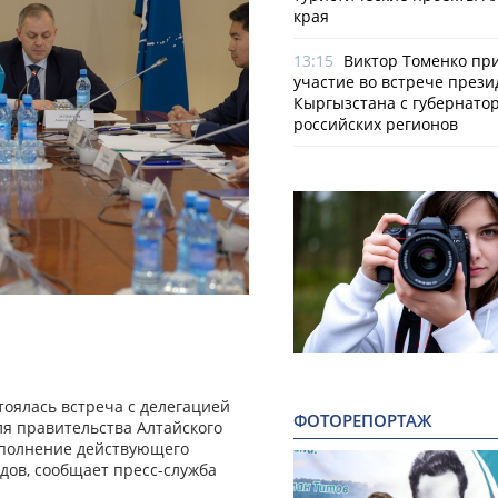
края
13:15
Виктор Томенко пр
участие во встрече прези
Кыргызстана с губернато
российских регионов
тоялась встреча с делегацией
ФОТОРЕПОРТАЖ
ля правительства Алтайского
сполнение действующего
дов, сообщает пресс-служба