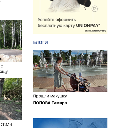
БЛОГИ
ле
рощу
Прошли макушку
ПОПОВА Тамара
истили