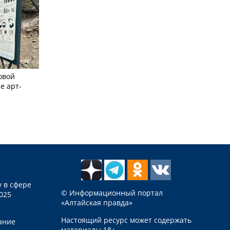
овой
е арт-
 в сфере
© Информационный портал
025
«Алтайская правда»
Настоящий ресурс может содержать
ание
материалы 18+