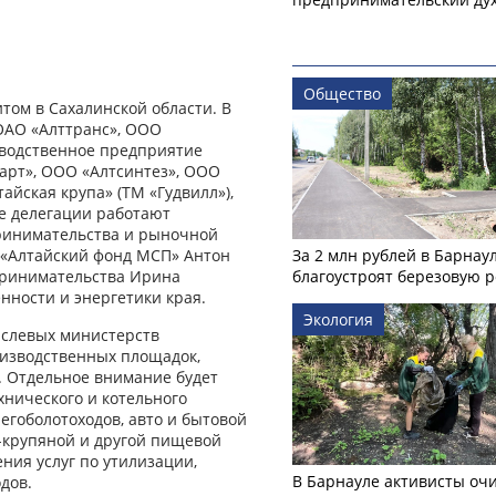
Общество
том в Сахалинской области. В
 ОАО «Алттранс», ООО
зводственное предприятие
арт», ООО «Алтсинтез», ООО
айская крупа» (ТМ «Гудвилл»),
ве делегации работают
принимательства и рыночной
О «Алтайский фонд МСП» Антон
За 2 млн рублей в Барнау
принимательства Ирина
благоустроят березовую 
ности и энергетики края.
Экология
аслевых министерств
оизводственных площадок,
​ Отдельное внимание будет
хнического и котельного
егоболотоходов, авто и бытовой
-крупяной и другой пищевой
ния услуг по утилизации,
В Барнауле активисты оч
дов.