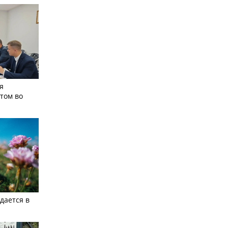
я
том во
дается в