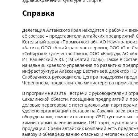
здравоохранении, культуре и спорте.
Справка
Делегация Алтайского края находится с рабочим визи
её составе – представители алтайских предприятий
Котельный завод «Промкотлоснаб», АО Научно-прои
«Алтик», ООО «Алтайтрансмаш-сервис», ООО «Топ См
«Сибирское купечество Плюс», ООО «Вэлфуд», АО «Алт
ИП Рашевский А.Ю. (ТМ «Алтай Голд»). Также в соста
начальник краевого управления​ по развитию пред
инфраструктуры Александр Евстигнеев,​ директор Н
Слободчиков, руководитель Центра поддержки пред
Черепанова, представитель министерства промышлен
В программе визита - встречи с руководителями отр
Сахалинской области, посещение предприятий и пр
деловые переговоры с потенциальными партнерами.
уделено организации поставок на Сахалин электроте
оборудования, композитных опор ЛЭП, гусеничных сн
химии, промышленной химии, ПЭТ-тары, мукомольно
продукции. Среди алтайских компаний есть предложе
вывозу и обезвреживанию опасных и неопасных отхо