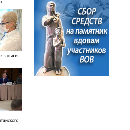
а
з записи
л
лтайского