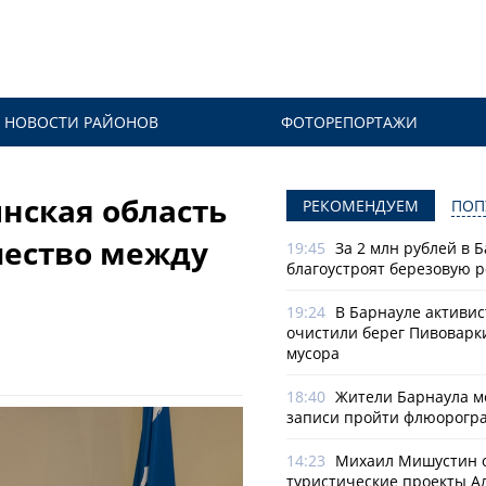
НОВОСТИ РАЙОНОВ
ФОТОРЕПОРТАЖИ
нская область
РЕКОМЕНДУЕМ
ПОП
чество между
19:45
За 2 млн рублей в 
благоустроят березовую 
19:24
В Барнауле активи
очистили берег Пивоварк
мусора
18:40
Жители Барнаула мо
записи пройти флюорогр
14:23
Михаил Мишустин 
туристические проекты А