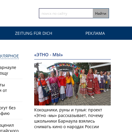
ZEITUNG FÜR DICH
РЕКЛАМА
«ЭТНО - МЫ»
УЛЯРНОЕ
Барнауле
рощу
сты
и от
гут без
Кокошники, руны и тухья: проект
афию
«Этно -мы» рассказывает, почему
школьники Барнаула взялись
оценил
снимать кино о народах России
лтайского