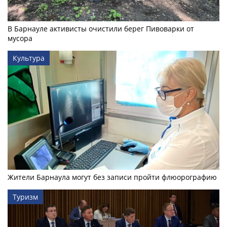
В Барнауле активисты очистили берег Пивоварки от
мусора
Культура
Жители Барнаула могут без записи пройти флюорографию
Туризм