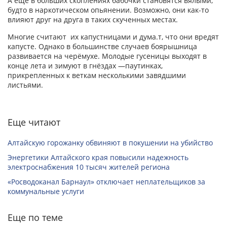
А еще в больших скоплениях бабочки становятся вялыми,
будто в наркотическом опьянении. Возможно, они как-то
влияют друг на друга в таких скученных местах.
Многие считают их капустницами и дума.т, что они вредят
капусте. Однако в большинстве случаев боярышница
развивается на черёмухе. Молодые гусеницы выходят в
конце лета и зимуют в гнёздах —паутинках,
прикрепленных к веткам несколькими завядшими
листьями.
Еще читают
Алтайскую горожанку обвиняют в покушении на убийство
Энергетики Алтайского края повысили надежность
электроснабжения 10 тысяч жителей региона
«Росводоканал Барнаул» отключает неплательщиков за
коммунальные услуги
Еще по теме