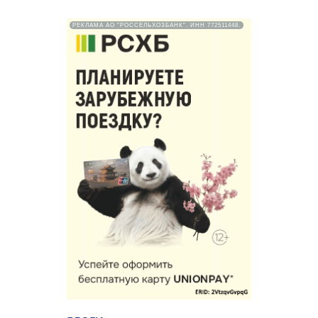
РЕКЛАМА АО "РОССЕЛЬХОЗБАНК". ИНН 772511448.