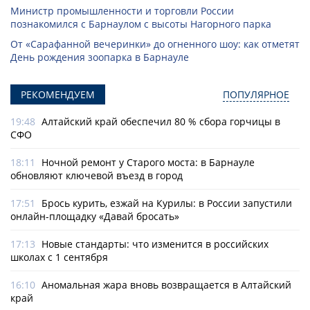
Министр промышленности и торговли России
познакомился с Барнаулом с высоты Нагорного парка
От «Сарафанной вечеринки» до огненного шоу: как отметят
День рождения зоопарка в Барнауле
РЕКОМЕНДУЕМ
ПОПУЛЯРНОЕ
19:48
Алтайский край обеспечил 80 % сбора горчицы в
СФО
18:11
Ночной ремонт у Старого моста: в Барнауле
обновляют ключевой въезд в город
17:51
Брось курить, езжай на Курилы: в России запустили
онлайн-­площадку «Давай бросать»
17:13
Новые стандарты: что изменится в российских
школах с 1 сентября
16:10
Аномальная жара вновь возвращается в Алтайский
край