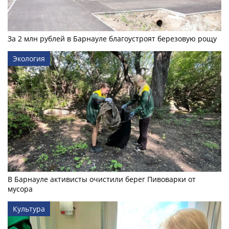
За 2 млн рублей в Барнауле благоустроят березовую рощу
Экология
В Барнауле активисты очистили берег Пивоварки от
мусора
Культура