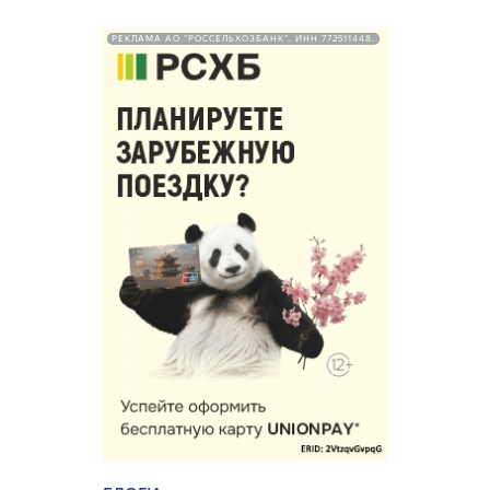
РЕКЛАМА АО "РОССЕЛЬХОЗБАНК". ИНН 772511448.