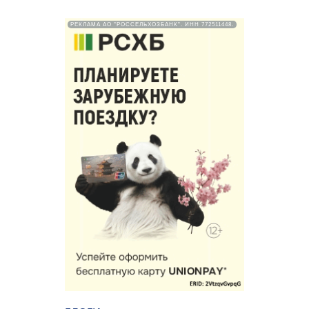
РЕКЛАМА АО "РОССЕЛЬХОЗБАНК". ИНН 772511448.