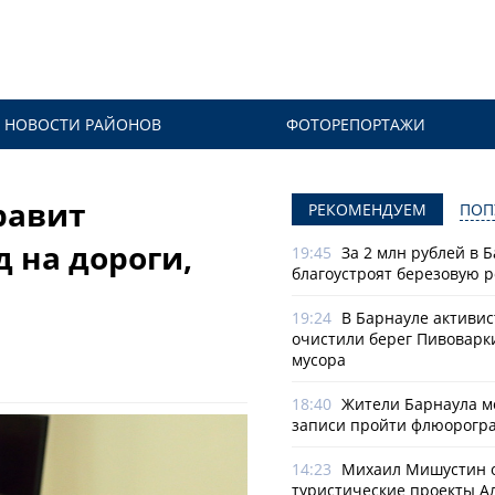
НОВОСТИ РАЙОНОВ
ФОТОРЕПОРТАЖИ
равит
РЕКОМЕНДУЕМ
ПОП
 на дороги,
19:45
За 2 млн рублей в 
благоустроят березовую 
19:24
В Барнауле активи
очистили берег Пивоварк
мусора
18:40
Жители Барнаула мо
записи пройти флюорогр
14:23
Михаил Мишустин 
туристические проекты А