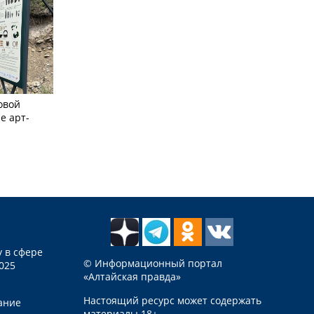
овой
е арт-
 в сфере
© Информационный портал
025
«Алтайская правда»
Настоящий ресурс может содержать
ание
материалы 18+