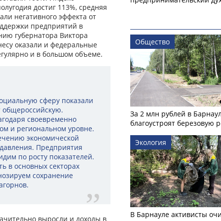
олугодия достиг 113%, средняя
али негативного эффекта от
оддержки предприятий в
нию губернатора Виктора
Общество
несу оказали и федеральные
егулярно и в большом объеме.
оциальную сферу показали
т общероссийскую.
За 2 млн рублей в Барнау
агодаря своевременно
благоустроят березовую 
м и региональном уровне.
печению экономической
Экология
 давления. Предприятия
дим по росту показателей.
ь в основных секторах
гнозируем сохранение
агорнов.
В Барнауле активисты оч
начительно выросли и доходы в