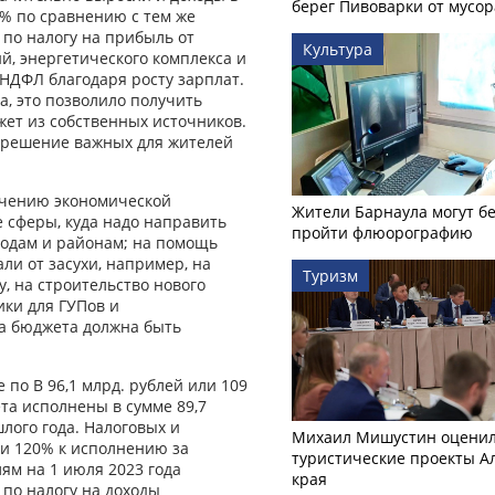
берег Пивоварки от мусор
9% по сравнению с тем же
по налогу на прибыль от
Культура
, энергетического комплекса и
 НДФЛ благодаря росту зарплат.
, это позволило получить
жет из собственных источников.
 решение важных для жителей
ечению экономической
Жители Барнаула могут бе
 сферы, куда надо направить
пройти флюорографию
родам и районам; на помощь
ли от засухи, например, на
Туризм
у, на строительство нового
ики для ГУПов и
а бюджета должна быть
 по B 96,1 млрд. рублей или 109
та исполнены в сумме 89,7
лого года. Налоговых и
Михаил Мишустин оцени
ли 120% к исполнению за
туристические проекты А
ям на 1 июля 2023 года
края
 по налогу на доходы