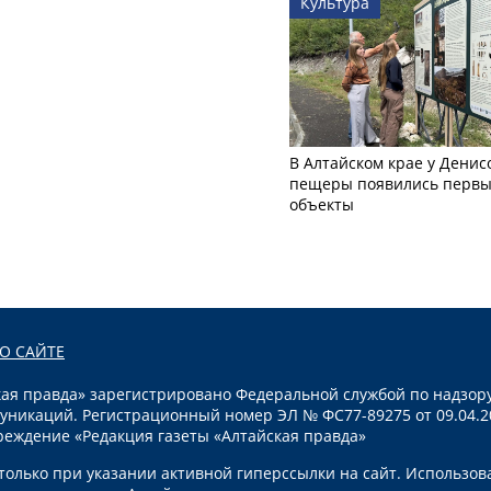
Культура
В Алтайском крае у Денис
пещеры появились первы
объекты
О САЙТЕ
я правда» зарегистрировано Федеральной службой по надзору
уникаций. Регистрационный номер ЭЛ № ФС77-89275 от 09.04.2
реждение «Редакция газеты «Алтайская правда»
олько при указании активной гиперссылки на сайт. Использов