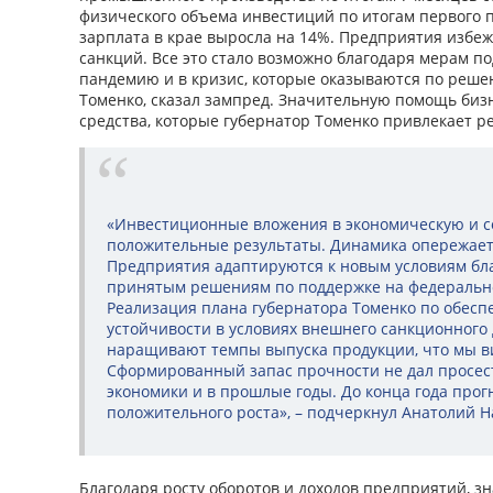
физического объема инвестиций по итогам первого п
зарплата в крае выросла на 14%. Предприятия избеж
санкций. Все это стало возможно благодаря мерам п
пандемию и в кризис, которые оказываются по реше
Томенко, сказал зампред. Значительную помощь биз
средства, которые губернатор Томенко привлекает р
«Инвестиционные вложения в экономическую и с
положительные результаты. Динамика опережае
Предприятия адаптируются к новым условиям бл
принятым решениям по поддержке на федерально
Реализация плана губернатора Томенко по обес
устойчивости в условиях внешнего санкционного
наращивают темпы выпуска продукции, что мы ви
Сформированный запас прочности не дал просест
экономики и в прошлые годы. До конца года про
положительного роста», – подчеркнул Анатолий Н
Благодаря росту оборотов и доходов предприятий, з