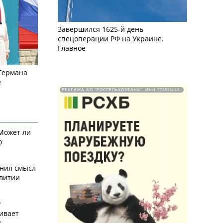
Завершился 1625-й день
спецоперации РФ на Украине.
Главное
 Германа
е
РЕКЛАМА АО "РОССЕЛЬХОЗБАНК". ИНН 772511448.
 Может ли
о
снил смысл
звитии
у
ивает
х