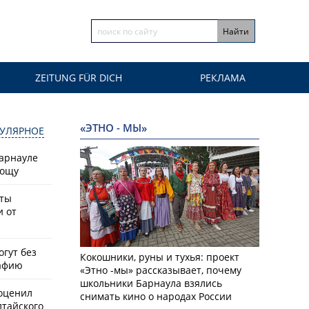
ZEITUNG FÜR DICH
РЕКЛАМА
«ЭТНО - МЫ»
УЛЯРНОЕ
Барнауле
рощу
сты
и от
гут без
Кокошники, руны и тухья: проект
афию
«Этно -мы» рассказывает, почему
школьники Барнаула взялись
оценил
снимать кино о народах России
лтайского