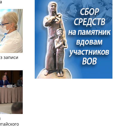
а
з записи
л
лтайского