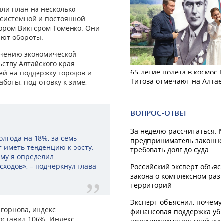
или план на несколько
 системной и постоянной
ором Виктором Томенко. Они
ют обороты.
ечению экономической
ству Алтайского края
65-летие полета в космос
ей на поддержку городов и
Титова отмечают на Алта
боты, подготовку к зиме,
ВОПРОС-ОТВЕТ
За неделю рассчитаться.
олгода на 18%, за семь
предприниматель законн
т иметь тенденцию к росту.
требовать долг до суда
ому я определил
ходов», – подчеркнул глава
Российский эксперт объя
закона о комплексном ра
территорий
Эксперт объяснил, почем
горнова, индекс
финансовая поддержка уб
оставил 106%. Индекс
предпринимательский ду