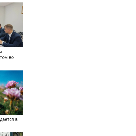
я
том во
дается в