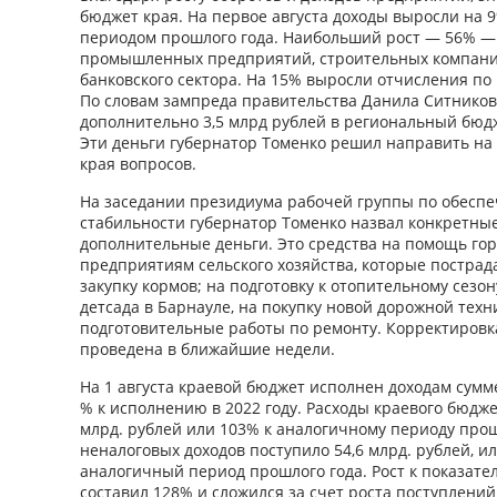
бюджет края. На первое августа доходы выросли на 
периодом прошлого года. Наибольший рост — 56% — 
промышленных предприятий, строительных компаний
банковского сектора. На 15% выросли отчисления по
По словам зампреда правительства Данила Ситникова
дополнительно 3,5 млрд рублей в региональный бюд
Эти деньги губернатор Томенко решил направить на
края вопросов.
На заседании президиума рабочей группы по обесп
стабильности губернатор Томенко назвал конкретные
дополнительные деньги. Это средства на помощь го
предприятиям сельского хозяйства, которые пострада
закупку кормов; на подготовку к отопительному сезон
детсада в Барнауле, на покупку новой дорожной техн
подготовительные работы по ремонту. Корректировк
проведена в ближайшие недели.
Ha 1 августа краевой бюджет исполнен доходам сумме
% к исполнению в 2022 году. Расходы краевого бюдже
млрд. рублей или 103% к аналогичному периоду прош
неналоговых доходов поступило 54,6 млрд. рублей, и
аналогичный период прошлого года. Рост к показател
составил 128% и сложился за счет роста поступлений