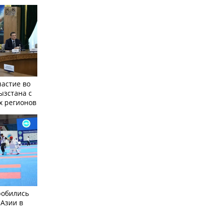
частие во
ызстана с
х регионов
робились
 Азии в