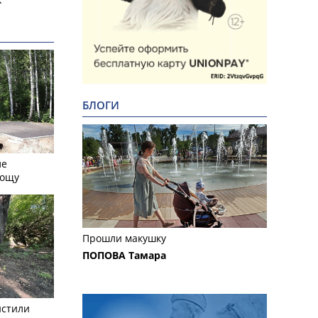
БЛОГИ
ле
рощу
Прошли макушку
ПОПОВА Тамара
истили