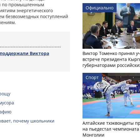
ий по промышленным
Официально
иятиям энергетического
ъем безвозмездных поступлений
чениям.
 поддержали Виктора
Виктор Томенко принял у
встрече президента Кырг
губернаторами российски
Спорт
 рощу
мусора
рафию
зывает, почему школьники
Алтайские тхэквондиты п
на пьедестал чемпионата
Монголии