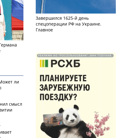
Завершился 1625-й день
спецоперации РФ на Украине.
Главное
 Германа
е
РЕКЛАМА АО "РОССЕЛЬХОЗБАНК". ИНН 772511448.
 Может ли
о
снил смысл
звитии
у
ивает
х