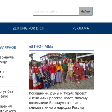
ZEITUNG FÜR DICH
РЕКЛАМА
«ЭТНО - МЫ»
УЛЯРНОЕ
Барнауле
рощу
сты
и от
гут без
Кокошники, руны и тухья: проект
афию
«Этно -мы» рассказывает, почему
школьники Барнаула взялись
оценил
снимать кино о народах России
лтайского