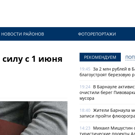
НОВОСТИ РАЙОНОВ
ФОТОРЕПОРТАЖИ
 силу с 1 июня
РЕКОМЕНДУЕМ
ПОП
19:45
За 2 млн рублей в 
благоустроят березовую 
19:24
В Барнауле активи
очистили берег Пивоварк
мусора
18:40
Жители Барнаула мо
записи пройти флюорогр
14:23
Михаил Мишустин 
туристические проекты А