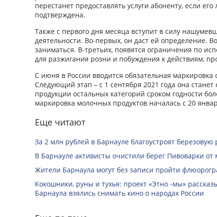
перестанет предоставлять услуги абоненту, если его 
подтверждена.
Также с первого дня месяца вступит в силу нашумев
деятельности. Во-первых, он даст ей определение. Во
заниматься. В-третьих, появятся ограничения по ис
для разжигания розни и побуждения к действиям, п
С июня в России вводится обязательная маркировка 
Следующий этап – с 1 сентября 2021 года она станет
продукции остальных категорий сроком годности бол
маркировка молочных продуктов началась с 20 января
Еще читают
За 2 млн рублей в Барнауле благоустроят березовую
В Барнауле активисты очистили берег Пивоварки от 
Жители Барнаула могут без записи пройти флюорог
Кокошники, руны и тухья: проект «Этно -мы» расска
Барнаула взялись снимать кино о народах России