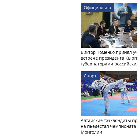
Официально
Виктор Томенко принял у
встрече президента Кырг
губернаторами российски
Спорт
Алтайские тхэквондиты п
на пьедестал чемпионата
Монголии