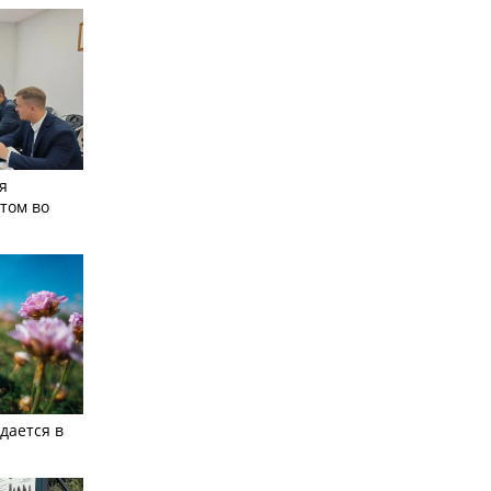
я
том во
дается в