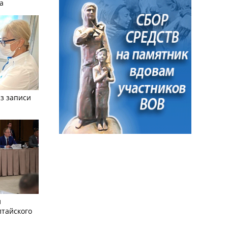
а
з записи
л
лтайского