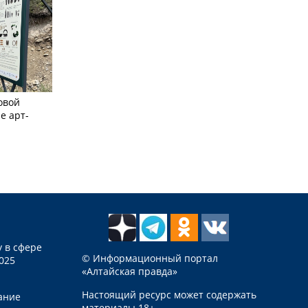
овой
е арт-
 в сфере
© Информационный портал
025
«Алтайская правда»
Настоящий ресурс может содержать
ание
материалы 18+