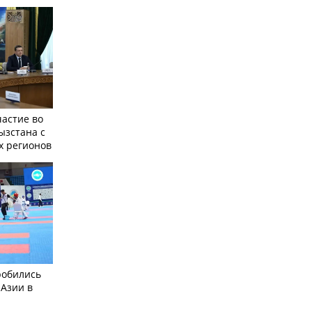
частие во
ызстана с
х регионов
робились
 Азии в