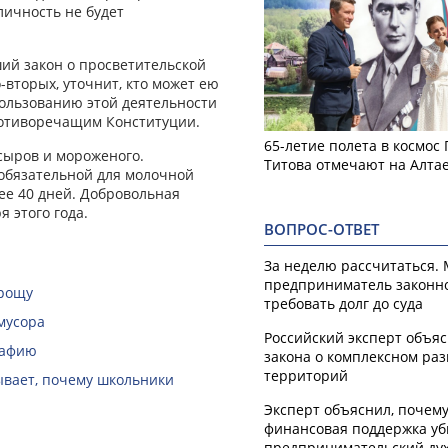
личность не будет
ший закон о просветительской
-вторых, уточнит, кто может ею
пользованию этой деятельности
ротиворечащим Конституции.
65-летие полета в космос
сыров и мороженого.
Титова отмечают на Алта
 обязательной для молочной
ее 40 дней. Добровольная
 этого года.
ВОПРОС-ОТВЕТ
За неделю рассчитаться.
предприниматель законн
 рощу
требовать долг до суда
мусора
Российский эксперт объя
рафию
закона о комплексном ра
территорий
зывает, почему школьники
Эксперт объяснил, почем
финансовая поддержка уб
предпринимательский ду