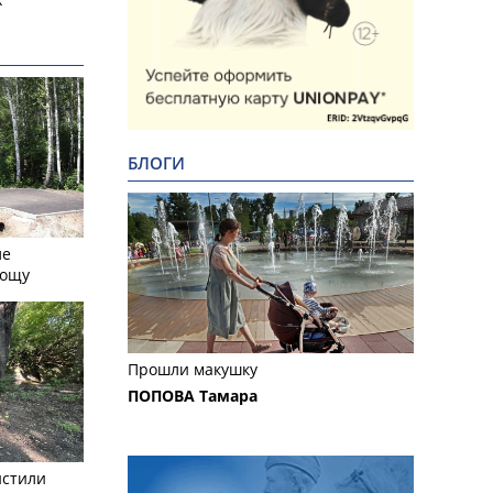
БЛОГИ
ле
рощу
Прошли макушку
ПОПОВА Тамара
истили