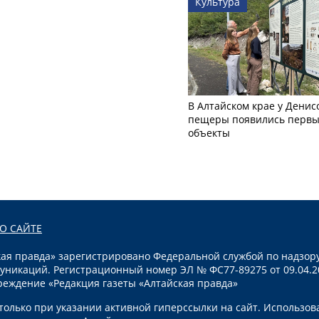
Культура
В Алтайском крае у Денис
пещеры появились первы
объекты
О САЙТЕ
я правда» зарегистрировано Федеральной службой по надзору
уникаций. Регистрационный номер ЭЛ № ФС77-89275 от 09.04.2
реждение «Редакция газеты «Алтайская правда»
олько при указании активной гиперссылки на сайт. Использов