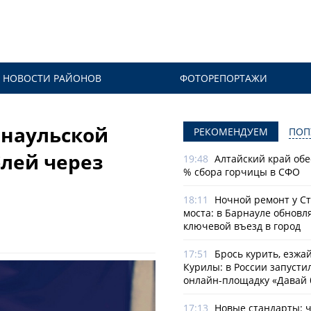
НОВОСТИ РАЙОНОВ
ФОТОРЕПОРТАЖИ
рнаульской
РЕКОМЕНДУЕМ
ПОП
блей через
19:48
Алтайский край обе
% сбора горчицы в СФО
18:11
Ночной ремонт у С
моста: в Барнауле обновл
ключевой въезд в город
17:51
Брось курить, езжа
Курилы: в России запусти
онлайн-­площадку «Давай 
17:13
Новые стандарты: 