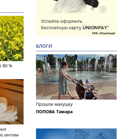
БЛОГИ
л 80 %
Прошли макушку
ПОПОВА Тамара
ных
ю интим-