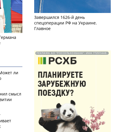
Завершился 1626-й день
спецоперации РФ на Украине.
Главное
 Германа
е
РЕКЛАМА АО "РОССЕЛЬХОЗБАНК". ИНН 772511448.
 Может ли
о
снил смысл
звитии
у
ивает
х