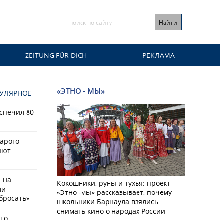
ZEITUNG FÜR DICH
РЕКЛАМА
«ЭТНО - МЫ»
УЛЯРНОЕ
спечил 80
тарого
яют
й на
Кокошники, руны и тухья: проект
ли
«Этно -мы» рассказывает, почему
бросать»
школьники Барнаула взялись
снимать кино о народах России
что