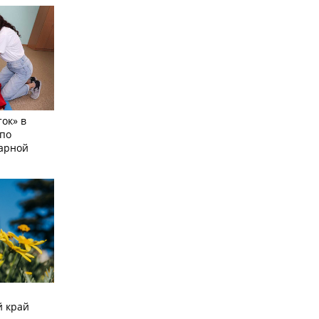
ок» в
по
тарной
й край