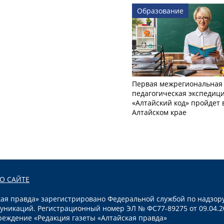
Образование
Первая межрегиональная
педагогическая экспедиц
«Алтайский код» пройдет 
Алтайском крае
О САЙТЕ
я правда» зарегистрировано Федеральной службой по надзору
уникаций. Регистрационный номер ЭЛ № ФС77-89275 от 09.04.2
реждение «Редакция газеты «Алтайская правда»