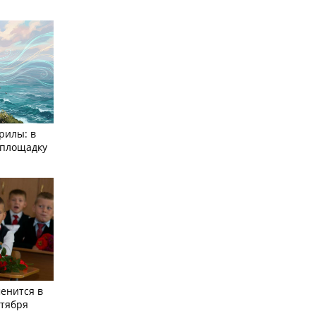
рилы: в
­площадку
енится в
нтября