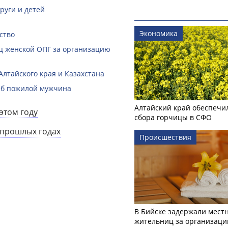
руги и детей
Экономика
ство
ц женской ОПГ за организацию
лтайского края и Казахстана
гиб пожилой мужчина
Алтайский край обеспечи
этом году
сбора горчицы в СФО
 прошлых годах
Происшествия
В Бийске задержали мест
жительниц за организаци