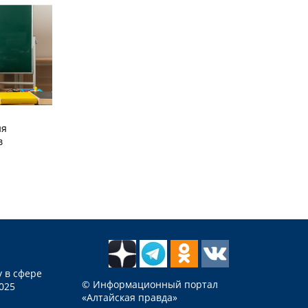
ия
в
 в сфере
© Информационный портал
025
«Алтайская правда»