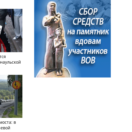
тся
рнаульской
моста: в
чевой