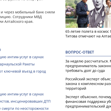
 и через мобильный банк сняли
полицию. Сотрудники МВД
ии Алтайского края.
65-летие полета в космос
Титова отмечают на Алта
О
ВОПРОС-ОТВЕТ
ию интим-услуг в саунах
За неделю рассчитаться.
Барнаульской Ракеты
предприниматель законн
требовать долг до суда
ют ключевой въезд в город
Российский эксперт объя
закона о комплексном ра
территорий
ию интим-услуг в саунах
Эксперт объяснил, почем
ристов, инсценировавших ДТП
финансовая поддержка уб
предпринимательский ду
е смерти по неосторожности