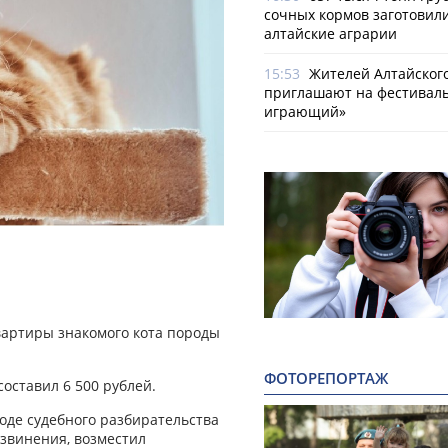
сочных кормов заготовил
алтайские аграрии
15:53
Жителей Алтайског
приглашают на фестиваль
играющий»
вартиры знакомого кота породы
ФОТОРЕПОРТАЖ
оставил 6 500 рублей.
ходе судебного разбирательства
звинения, возместил