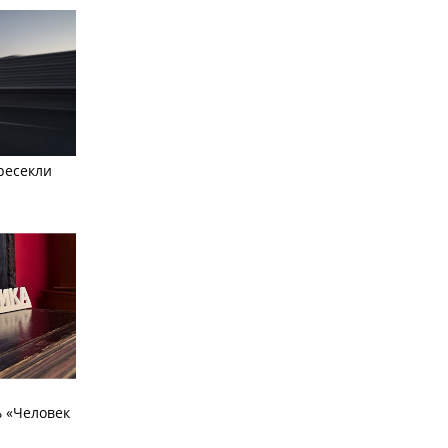
ресекли
 «Человек