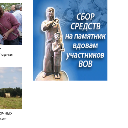
т
Сырная
сочных
кие