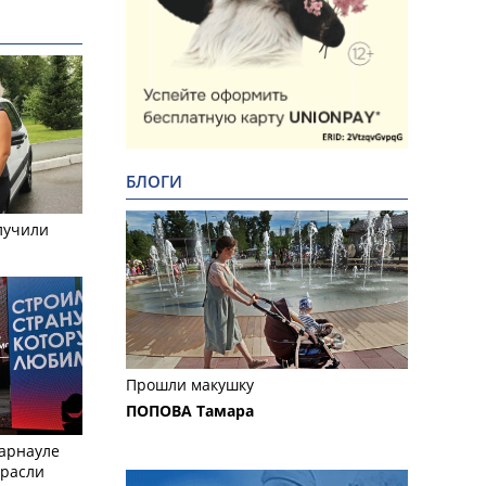
БЛОГИ
лучили
Прошли макушку
ПОПОВА Тамара
Барнауле
трасли