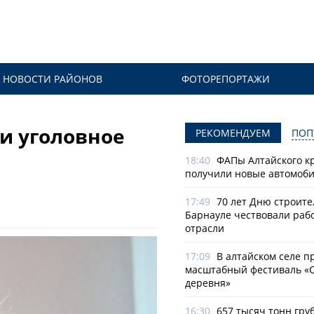
НОВОСТИ РАЙОНОВ
ФОТОРЕПОРТАЖИ
и уголовное
РЕКОМЕНДУЕМ
ПОП
18:40
ФАПы Алтайского к
получили новые автомоб
17:49
70 лет Дню строите
Барнауле чествовали раб
отрасли
17:09
В алтайском селе п
масштабный фестиваль «
деревня»
16:30
657 тысяч тонн гру