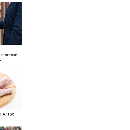
ательный
»
а Алтае