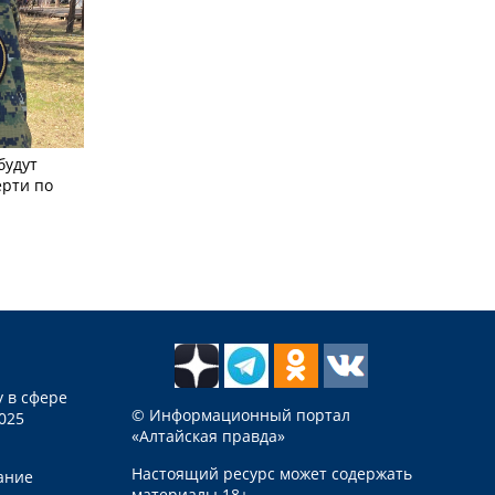
будут
ерти по
 в сфере
© Информационный портал
025
«Алтайская правда»
Настоящий ресурс может содержать
ание
материалы 18+