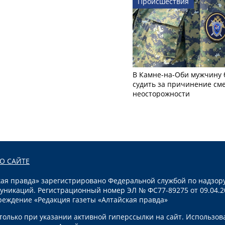
Происшествия
В Камне-на-Оби мужчину 
судить за причинение см
неосторожности
О САЙТЕ
я правда» зарегистрировано Федеральной службой по надзору
уникаций. Регистрационный номер ЭЛ № ФС77-89275 от 09.04.2
реждение «Редакция газеты «Алтайская правда»
олько при указании активной гиперссылки на сайт. Использов