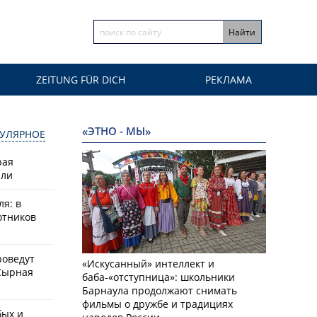
ZEITUNG FÜR DICH
РЕКЛАМА
«ЭТНО - МЫ»
УЛЯРНОЕ
рая
или
ля: в
отников
роведут
«Искусанный» интеллект и
Сырная
баба-«отступница»: школьники
Барнаула продолжают снимать
фильмы о дружбе и традициях
бых и