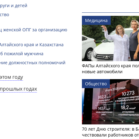
руги и детей
ство
Медицина
ц женской ОПГ за организацию
лтайского края и Казахстана
гиб пожилой мужчина
шение должностных полномочий
ФАПы Алтайского края по
новые автомобили
этом году
Общество
 прошлых годах
70 лет Дню строителя: в 
чествовали работников о