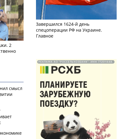
Завершился 1624-й день
спецоперации РФ на Украине.
Главное
ки. 2
ственно
РЕКЛАМА АО "РОССЕЛЬХОЗБАНК". ИНН 772511448.
снил смысл
звитии
у
ивает
х
экономике