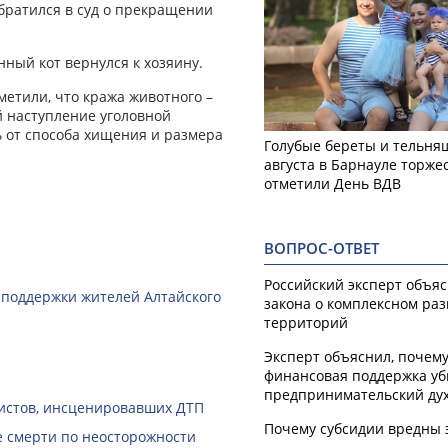
братился в суд о прекращении
нный кот вернулся к хозяину.
метили, что кража животного –
ой наступление уголовной
ь от способа хищения и размера
Голубые береты и тельняш
августа в Барнауле торже
отметили День ВДВ
ВОПРОС-ОТВЕТ
Российский эксперт объя
 поддержки жителей Алтайского
закона о комплексном ра
территорий
Эксперт объяснил, почем
финансовая поддержка уб
предпринимательский ду
ристов, инсценировавших ДТП
Почему субсидии вредны 
е смерти по неосторожности