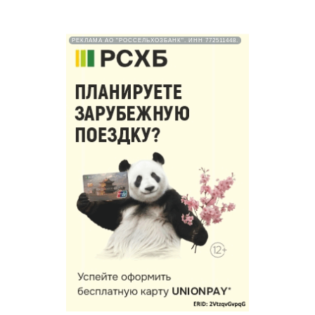
РЕКЛАМА АО "РОССЕЛЬХОЗБАНК". ИНН 772511448.