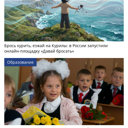
Брось курить, езжай на Курилы: в России запустили
онлайн-­площадку «Давай бросать»
Образование