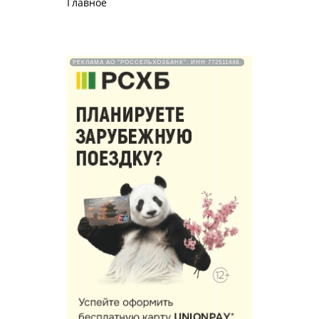
Главное
РЕКЛАМА АО "РОССЕЛЬХОЗБАНК". ИНН 772511448.