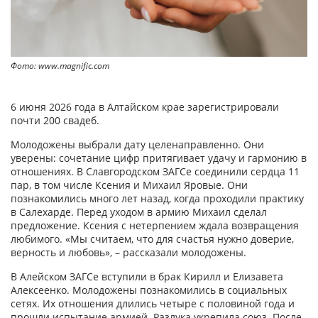
Фото: www.magnific.com
6 июня 2026 года в Алтайском крае зарегистрировали
почти 200 свадеб.
Молодожены выбрали дату целенаправленно. Они
уверены: сочетание цифр притягивает удачу и гармонию в
отношениях. В Славгородском ЗАГСе соединили сердца 11
пар, в том числе Ксения и Михаил Яровые. Они
познакомились много лет назад, когда проходили практику
в Салехарде. Перед уходом в армию Михаил сделал
предложение. Ксения с нетерпением ждала возвращения
любимого. «Мы считаем, что для счастья нужно доверие,
верность и любовь», – рассказали молодожены.
В Алейском ЗАГСе вступили в брак Кирилл и Елизавета
Алексеенко. Молодожены познакомились в социальных
сетях. Их отношения длились четыре с половиной года и
прошли испытание армией. Разлука укрепила союз. После