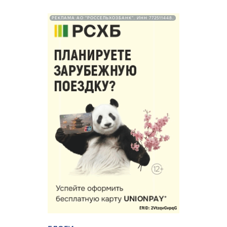
РЕКЛАМА АО "РОССЕЛЬХОЗБАНК". ИНН 772511448.