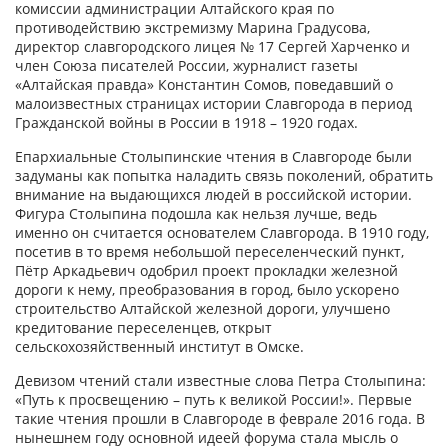
комиссии администрации Алтайского края по
противодействию экстремизму Марина Градусова,
директор славгородского лицея № 17 Сергей Харченко и
член Союза писателей России, журналист газеты
«Алтайская правда» Константин Сомов, поведавший о
малоизвестных страницах истории Славгорода в период
Гражданской войны в России в 1918 – 1920 годах.
Епархиальные Cтолыпинские чтения в Славгороде были
задуманы как попытка наладить связь поколений, обратить
внимание на выдающихся людей в российской истории.
Фигура Столыпина подошла как нельзя лучше, ведь
именно он считается основателем Славгорода. В 1910 году,
посетив в то время небольшой переселенческий пункт,
Пётр Аркадьевич одобрил проект прокладки железной
дороги к нему, преобразования в город, было ускорено
строительство Алтайской железной дороги, улучшено
кредитование переселенцев, открыт
сельскохозяйственный институт в Омске.
Девизом чтений стали известные слова Петра Столыпина:
«Путь к просвещению – путь к великой России!». Первые
такие чтения прошли в Славгороде в феврале 2016 года. В
нынешнем году основной идеей форума стала мысль о