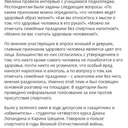
Эвелина провела интервью с учащимися педколледжа.
Респондентам были заданы следующие вопросы: «По
каким признакам можно определить, что человек ведет
здоровый образ жизни?», «Как вы относитесь к мысли о
том, что здоровье человека в его руках?», «Можно ли
отмечать семейные праздники без спиртных напитков?»,
«Можно ли вас считать здоровым человеком?».
По мнению участвующих в опросе юношей и девушек,
главным признаком здорового человека является цвет его
лица. Большинство из них согласились с утверждением о
том, что никто кроме самого человека не позаботится о его
здоровье, почти никто не усомнился, что особый вред
наносят наркотики и алкоголь, а по вопросу о том, как
отмечать семейные праздники – с алкоголем или без него,
мнения разделились. Именно этой теме и был посвящен
основной разговор на площадке. В аудитории было
проведено неформальное голосование за или против
присутствия спиртного.
Были у зеленого змия в ходе дискуссии и «защитник» и
«обвинитель» – студентки четвертого курса Диана
Лопандина и Карина Шешеня. Говорили о пользе
спиртного в годы Великой Отечественной войны,