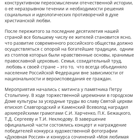
конструктивном переосмыслении отечественной истории,
о её неразрывном течении и необходимости решения
социальных и идеологических противоречий в духе
христианской любви.
После пережитого за последние десятилетия нашей
страной все большему числу ее жителей становится ясно,
что развитие современного российского общества должно
осуществляться с опорой на богатейшие традиции, одним
из столпов которых были нравственные основы, хранимые
православной церковью. Семья, созидательный труд,
любовь к своей стране – это то, что всегда объединяло
население Российской Федерации вне зависимости от
национальности и вероисповедания ее граждан.
Мероприятия начались с митинга у памятника Петру
Столыпину. В ходе торжественной церемонии в городском
Доме культуры за усердные труды во славу Святой церкви
епископ Славгородский и Каменский Всеволод наградил
архиерейскими грамотами С.И. Харченко, П.К. Бежацкого,
Т.Д. Сергееву и Т.И. Неклюдову. В завершение
официальной части состоялись концерт и награждение
победителей конкурса художественной фотографии
«Духовная Россия» и конкурса сочинений «Моя любимая