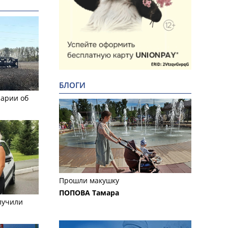
БЛОГИ
рарии об
Прошли макушку
ПОПОВА Тамара
лучили