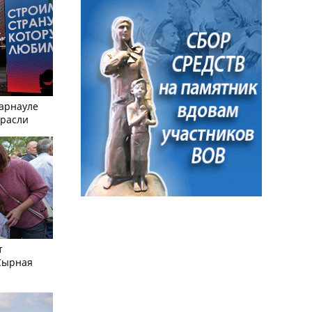
Барнауле
трасли
т
Сырная