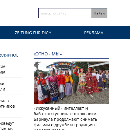
ZEITUNG FÜR DICH
РЕКЛАМА
«ЭТНО - МЫ»
УЛЯРНОЕ
кие
ода
рая
или
ля: в
отников
«Искусанный» интеллект и
баба-«отступница»: школьники
Барнаула продолжают снимать
роведут
фильмы о дружбе и традициях
Сырная