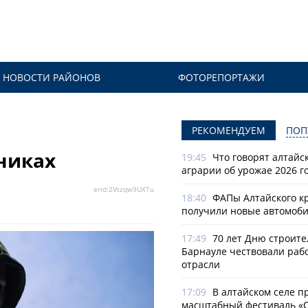
НОВОСТИ РАЙОНОВ
ФОТОРЕПОРТАЖИ
РЕКОМЕНДУЕМ
ПОП
никах
19:45
Что говорят алтайс
аграрии об урожае 2026 г
erid:2Vtzqw9UXTu
18:40
ФАПы Алтайского к
получили новые автомоб
17:49
70 лет Дню строите
Барнауле чествовали раб
отрасли
17:09
В алтайском селе п
масштабный фестиваль «