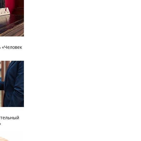
 «Человек
ательный
»