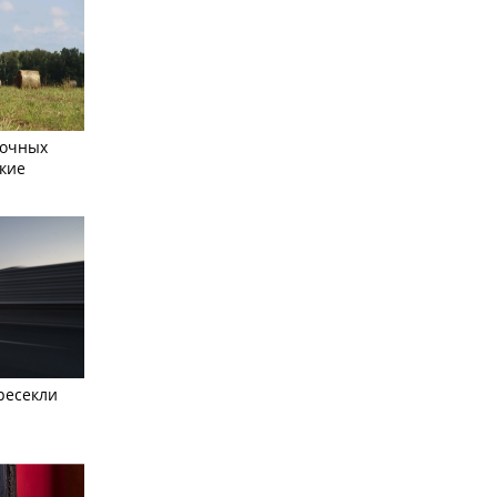
сочных
кие
ресекли