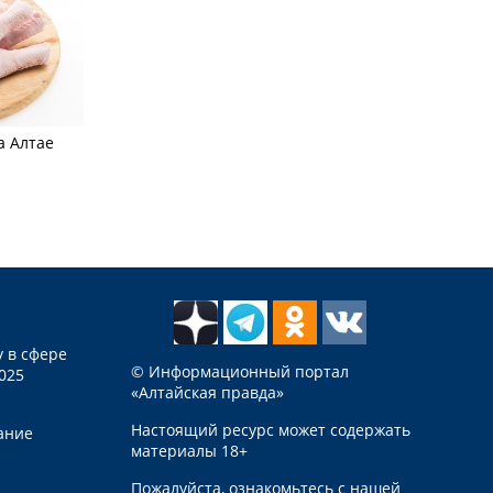
а Алтае
 в сфере
© Информационный портал
025
«Алтайская правда»
Настоящий ресурс может содержать
ание
материалы 18+
Пожалуйста, ознакомьтесь с нашей