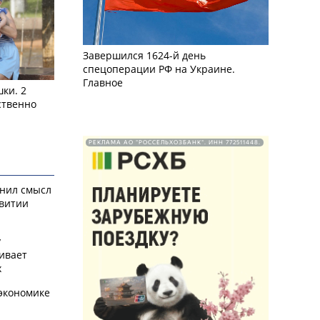
Завершился 1624-й день
спецоперации РФ на Украине.
Главное
ки. 2
ственно
РЕКЛАМА АО "РОССЕЛЬХОЗБАНК". ИНН 772511448.
снил смысл
звитии
у
ивает
х
экономике