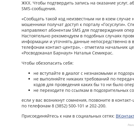
ЖКХ. Чтобы подтвердить запись на оказание услуг, а
SMS-сообщения.
«Сообщать такой код неизвестным ни в коем случае н
мошенники получат доступ к порталу «Госуслуги». С
направляют абонентам SMS для подтверждения опер
Настоятельно рекомендуем в подобных случаях пров
информации и уточнять данные непосредственно в 
телефонам контакт-центра», - отметила начальник ц
«Росводоканал Барнаул» Наталья Семикрас.
Чтобы обезопасить себя:
не вступайте в диалог с незнакомыми и подо
не выполняйте никаких требований по переда
кодов для проведения каких бы то ни было опе
не переходите по ссылкам в подозрительных с
если у вас возникнут сомнения, позвоните в контакт
по телефонам 8 (3852) 500-101 и 202-200.
Присоединяйтесь к нам в социальных сетях:
ВКонтак
Рекл