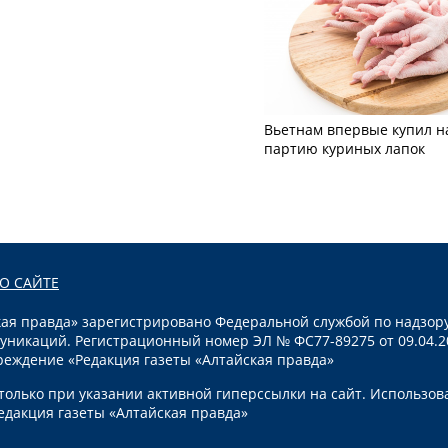
Вьетнам впервые купил н
партию куриных лапок
О САЙТЕ
я правда» зарегистрировано Федеральной службой по надзору
уникаций. Регистрационный номер ЭЛ № ФС77-89275 от 09.04.2
реждение «Редакция газеты «Алтайская правда»
олько при указании активной гиперссылки на сайт. Использов
едакция газеты «Алтайская правда»