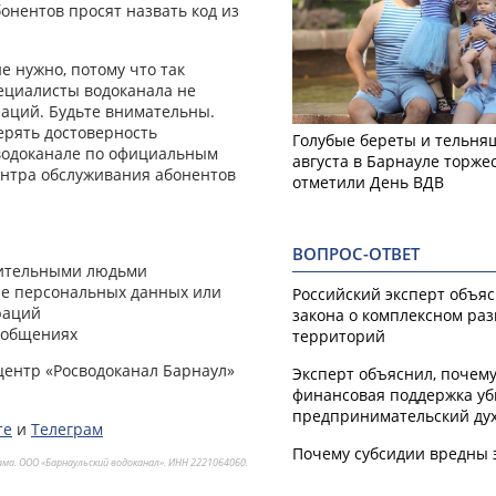
бонентов просят назвать код из
е нужно, потому что так
пециалисты водоканала не
аций. Будьте внимательны.
ерять достоверность
Голубые береты и тельняш
водоканале по официальным
августа в Барнауле торже
ентра обслуживания абонентов
отметили День ВДВ
ВОПРОС-ОТВЕТ
зрительными людьми
че персональных данных или
Российский эксперт объя
раций
закона о комплексном ра
ообщениях
территорий
-центр «Росводоканал Барнаул»
Эксперт объяснил, почем
финансовая поддержка уб
предпринимательский ду
те
и
Телеграм
Почему субсидии вредны 
ама. ООО «Барнаульский водоканал». ИНН 2221064060.