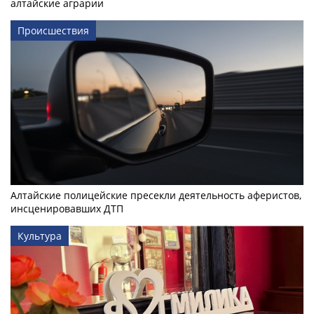
алтайские аграрии
Происшествия
Алтайские полицейские пресекли деятельность аферистов,
инсценировавших ДТП
Культура