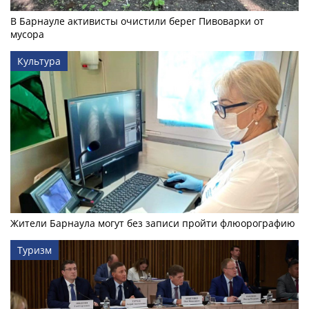
В Барнауле активисты очистили берег Пивоварки от
мусора
Культура
Жители Барнаула могут без записи пройти флюорографию
Туризм